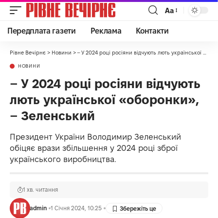
Аа
Передплата газети
Реклама
Контакти
Рівне Вечірнє
>
Новини
>
– У 2024 році росіяни відчують лють української «оборонки», – Зеленський
НОВИНИ
– У 2024 році росіяни відчують
лють української «оборонки»,
– Зеленський
Президент України Володимир Зеленський
обіцяє врази збільшення у 2024 році зброї
українського виробництва.
1 хв. читання
admin
1 Січня 2024, 10:25