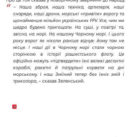
–
Наша зброя, наша техніка, артилерія, наші
снаряди, наші дрони, морські «привіти» ворогу та
щонайменше мільйон українських FPV. Усе, чим ми
щедро будемо пригощати. На суші, у повітрі та,
звісно, на морі. На нашому Чорному морі. І цього
року ворог як ніколи раніше відчув: йому там не
місце. І наші дії в Чорному морі стали чорною
сторінкою в історії рашистського флоту. Це
офіційно можуть «підтвердити» їхні великі десантні
кораблі, ракетні й патрульні корвети на дні
морському. І наш Зміїний тепер без їхніх змій і
триколора
, – сказав Зеленський.