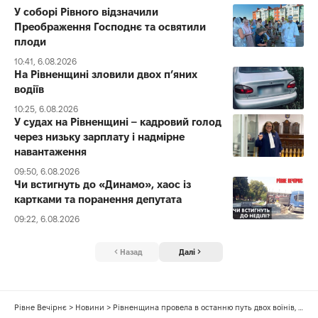
У соборі Рівного відзначили
Преображення Господнє та освятили
плоди
10:41, 6.08.2026
На Рівненщині зловили двох п’яних
водіїв
10:25, 6.08.2026
У судах на Рівненщині – кадровий голод
через низьку зарплату і надмірне
навантаження
09:50, 6.08.2026
Чи встигнуть до «Динамо», хаос із
картками та поранення депутата
09:22, 6.08.2026
Назад
Далі
Рівне Вечірнє
>
Новини
>
Рівненщина провела в останню путь двох воїнів, які полягли на Запоріжжі