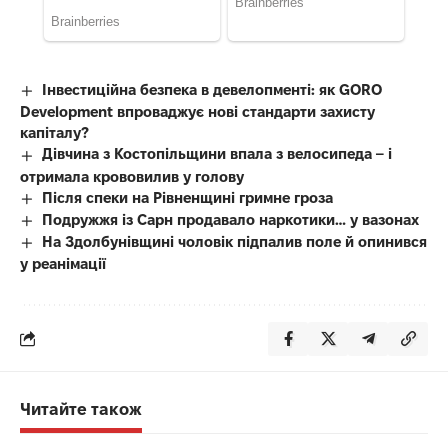
Інвестиційна безпека в девелопменті: як GORO
Development впроваджує нові стандарти захисту
капіталу?
Дівчина з Костопільщини впала з велосипеда – і
отримала крововилив у голову
Після спеки на Рівненщині гримне гроза
Подружжя із Сарн продавало наркотики… у вазонах
На Здолбунівщині чоловік підпалив поле й опинився
у реанімації
Читайте також