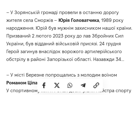
– У Зорянській громаді провели в останню дорогу
жителя села Сморжів –
Юрія Головатчика
, 1989 року
народження. Юрій був мужнім захисником нашої країни.
Призваний 2 лютого 2023 року до лав Збройних Сил
України, був відданий військовій присязі. 24 грудня
Герой загинув внаслідок ворожого артилерійського
обстрілу в районі Запорізької області. Назавжди 34…
– У місті Березне попрощались з молодим воїном
Романом Ціпаном
, 1994 року народження.
У спортивному житті Роман досяг рівня майстра спорту
України з важкої атлетики та входив до складу збірної
команди Рівненської області на чемпіонаті України з
важкої атлетики. На жаль, 29-річний воїн загинув 28
грудня під час виконання бойового завдання у
Запорізькій області.