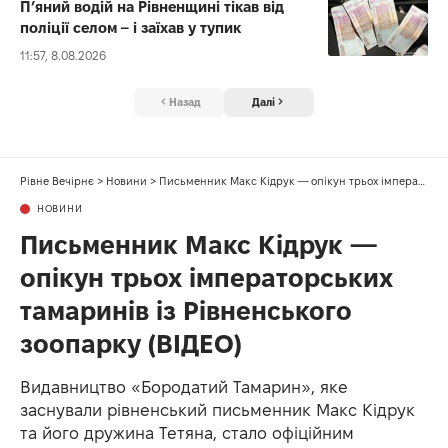
П’яний водій на Рівненщині тікав від
поліції селом – і заїхав у тупик
11:57, 8.08.2026
Назад
Далі
Рівне Вечірнє
>
Новини
>
Письменник Макс Кідрук — опікун трьох імператорських тамаринів із Рівненського зоопарку (ВІДЕО)
НОВИНИ
Письменник Макс Кідрук —
опікун трьох імператорських
тамаринів із Рівненського
зоопарку (ВІДЕО)
Видавництво «Бородатий Тамарин», яке
заснували рівненський письменник Макс Кідрук
та його дружина Тетяна, стало офіційним