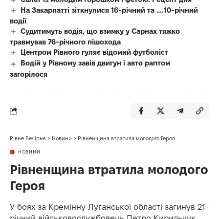
На Закарпатті зіткнулися 16-річний та ….10-річний
водії
Судитимуть водія, що взимку у Сарнах тяжко
травмував 76-річного пішохода
Центром Рівного гуляє відомий футболіст
Водій у Рівному завів двигун і авто раптом
загорілося
Рівне Вечірнє
>
Новини
>
Рівненщина втратила молодого Героя
НОВИНИ
Рівненщина втратила молодого
Героя
У боях за Кремінну Луганської області загинув 21-
річний військовослужбовець Петро Кирильчук.