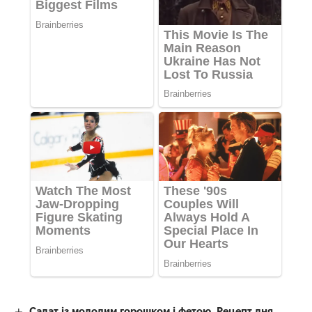
Салат із молодим горошком і фетою. Рецепт дня