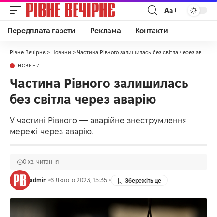
Аа
Передплата газети
Реклама
Контакти
Рівне Вечірнє
>
Новини
>
Частина Рівного залишилась без світла через аварію
НОВИНИ
Частина Рівного залишилась
без світла через аварію
У частині Рівного — аварійне знеструмлення
мережі через аварію.
0 хв. читання
admin
6 Лютого 2023, 15:35