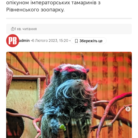
опікуном імператорських тамаринів з
Рівненського зоопарку.
1 хв. читання
admin
6 Лютого 2023, 15:20