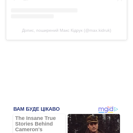
Допис, поширений Макс Кідрук (@max.kidruk)