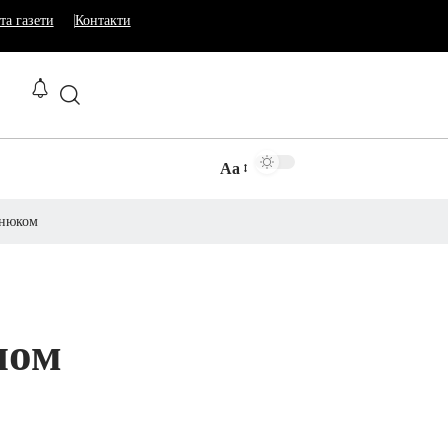
та газети
Контакти
Аа
енюком
ном