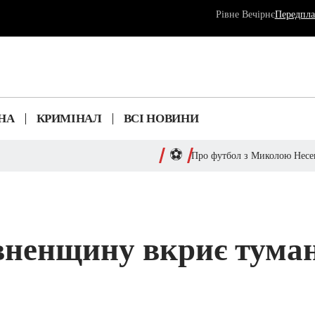
Передпла
Рівне Вечірнє
НА
КРИМІНАЛ
ВСІ НОВИНИ
⚽
Про футбол з Миколою Нес
івненщину вкриє тума