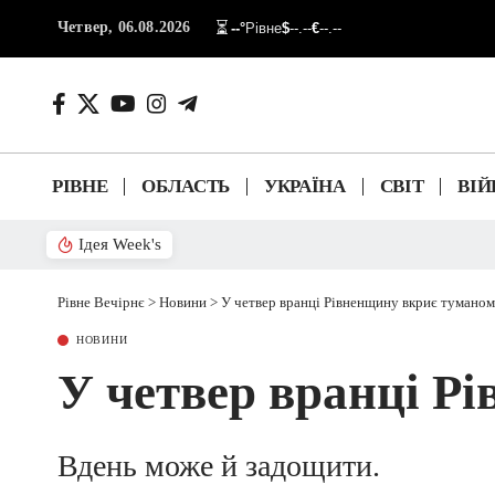
Четвер, 06.08.2026
⏳
--°
Рівне
$
--.--
€
--.--
РІВНЕ
ОБЛАСТЬ
УКРАЇНА
СВІТ
ВІЙ
Ідея Week's
Рівне Вечірнє
>
Новини
>
У четвер вранці Рівненщину вкриє туманом
НОВИНИ
У четвер вранці Р
Вдень може й задощити.