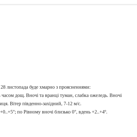
, 28 листопада буде хмарно з проясненнями:
ь часом дощ. Вночі та вранці туман, слабка ожеледь. Вночі
иця. Вітер південно-західний, 7-12 м/с.
+0..+5°; по Рівному вночі близько 0°, вдень +2..+4º.