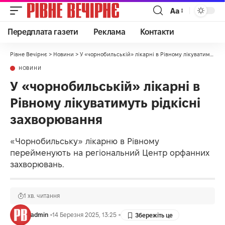
Аа
Передплата газети
Реклама
Контакти
Рівне Вечірнє
>
Новини
>
У «чорнобильській» лікарні в Рівному лікуватимуть рідкісні захворювання
НОВИНИ
У «чорнобильській» лікарні в
Рівному лікуватимуть рідкісні
захворювання
«Чорнобильську» лікарню в Рівному
перейменують на регіональний Центр орфанних
захворювань.
1 хв. читання
admin
14 Березня 2025, 13:25