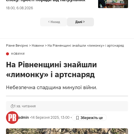
18:00, 6.08.2026
Назад
Далі
Рівне Вечірнє
>
Новини
>
На Рівненщині знайшли «лимонку» і артснаряд
НОВИНИ
На Рівненщині знайшли
«лимонку» і артснаряд
Небезпечна спадщина минулої війни.
1 хв. читання
admin
14 Березня 2025, 13:00