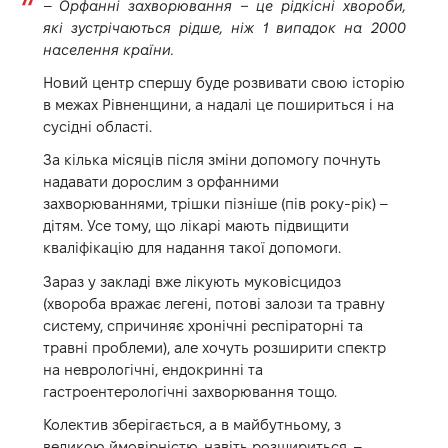
–
Орфанні захворювання – це рідкісні хвороби,
які зустрічаються рідше, ніж 1 випадок на 2000
населення країни.
Новий центр спершу буде розвивати свою історію
в межах Рівненщини, а надалі це пошириться і на
сусідні області.
За кілька місяців після зміни допомогу почнуть
надавати дорослим з орфанними
захворюваннями, трішки пізніше (пів року-рік) –
дітям. Усе тому, що лікарі мають підвищити
кваліфікацію для надання такої допомоги.
Зараз у закладі вже лікують муковісцидоз
(хвороба вражає легені, потові залози та травну
систему, спричиняє хронічні респіраторні та
травні проблеми), але хочуть розширити спектр
на неврологічні, ендокринні та
гастроентерологічні захворювання тощо.
Колектив зберігається, а в майбутньому, з
великою ймовірністю, навіть розшириться, –