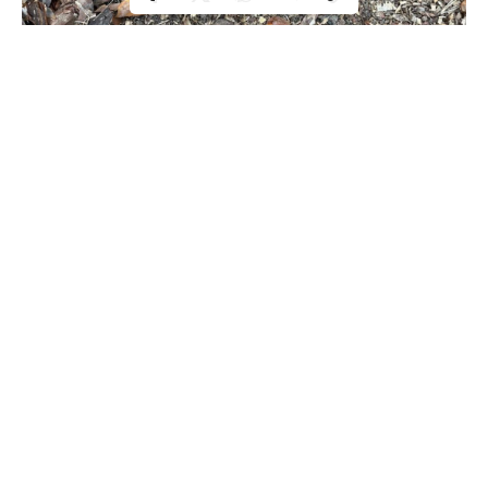
Також в селі Вовковиї Дубенського району
рятувальники знешкодили 1 артилерійський снаряд
калібром 85 мм, який було виявлено під час земельних
робіт.
– На жаль, земля Дубенщини зберігає в собі болючі
відголоски минулих воєн, і час від часу виявляються
боєприпаси, що становлять серйозну загрозу життю та
здоров’ю людей. У разі виявлення підозрілого предмета
негайно телефонуйте на спецлінію “101”! –
нагадують
в
ГУ ДСНС Рівненщини.