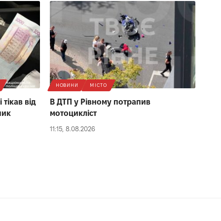
НОВИНИ
МІСТО
 тікав від
В ДТП у Рівному потрапив
пик
мотоцикліст
11:15, 8.08.2026