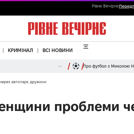
Рівне Вечірнє
Передп
КРИМІНАЛ
ВСІ НОВИНИ
Про футбол з Миколою 
через автопарк дружини
ненщини проблеми ч