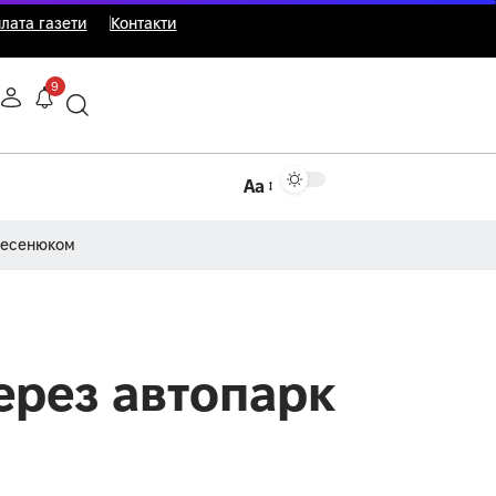
лата газети
Контакти
9
Аа
Несенюком
ерез автопарк