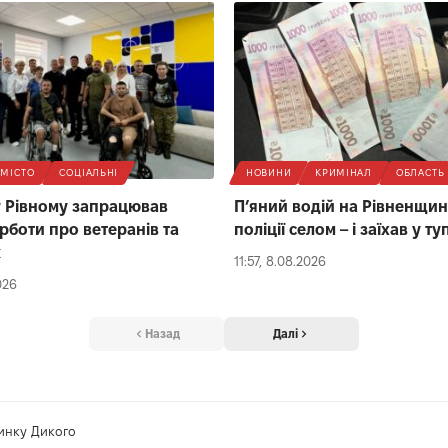
МІСТО
СОЦІАЛЬНІ
НОВИНИ
КРИМІНАЛ
ОБЛАСТЬ
 у Рівному запрацював
П’яний водій на Рівненщині
урботи про ветеранів та
поліції селом – і заїхав у ту
к
11:57, 8.08.2026
026
Назад
Далі
ринку Дикого