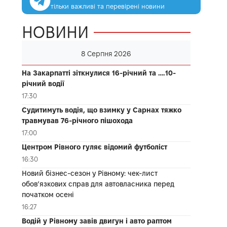
тільки важливі та перевірені новини
НОВИНИ
8 Серпня 2026
На Закарпатті зіткнулися 16-річний та ….10-
річний водії
17:30
Судитимуть водія, що взимку у Сарнах тяжко
травмував 76-річного пішохода
17:00
Центром Рівного гуляє відомий футболіст
16:30
Новий бізнес-сезон у Рівному: чек-лист
обов’язкових справ для автовласника перед
початком осені
16:27
Водій у Рівному завів двигун і авто раптом