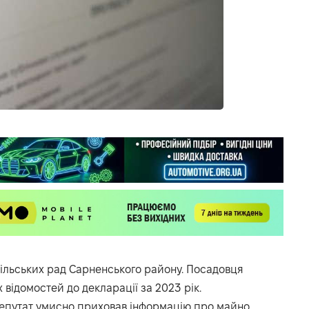
 сільських рад Сарненського району. Посадовця
 відомостей до декларації за 2023 рік.
епутат умисно приховав інформацію про майно,