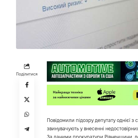
Поділитися
Повідомили підозру депутату однієї з
звинувачують у внесенні недостовірних
За даними прокуратури Рівненщини, д