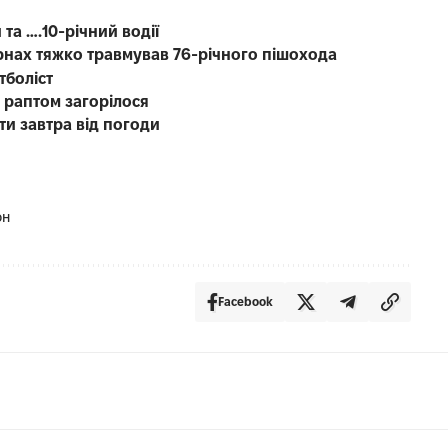
 та ….10-річний водії
рнах тяжко травмував 76-річного пішохода
тболіст
о раптом загорілося
ти завтра від погоди
он
Facebook