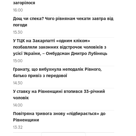
загорілося
16:00
Дощ чи спека? Чого рівнянам чекати завтра від
погоди
15:30
У ТЦК на Закарпатті «одним кліком»
позбавляли законних відстрочок чоловіків з
усієї України, – Омбудсман Дмитро Лубінець
15:00
Гранату, що вибухнула неподалік Рівного,
батько привіз з передової
14:30
У ставку на Рівненщині втопився 33-річний
чоловік
14:00
Повітряна тривога знову «підбирається» до
Рівненщини
13:32