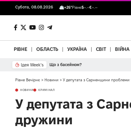
Субота, 08.08.2026
+26°
Рівне
$
--.--
€
--.--
РІВНЕ
ОБЛАСТЬ
УКРАЇНА
СВІТ
ВІЙНА
Ідея Week's
Від паркану до картонки
Рівне Вечірнє
>
Новини
>
У депутата з Сарненщини проблеми 
НОВИНИ
КРИМІНАЛ
У депутата з Сар
дружини