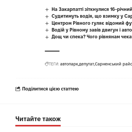
На Закарпатті зіткнулися 16-річний
Судитимуть водія, що взимку у Са
Центром Рівного гуляє відомий фу
Водій у Рівному завів двигун і авт
Дощ чи спека? Чого рівнянам чека
ТЕГИ:
автопарк
депутат
Сарненський рай
Поділитися цією статтею
Читайте також