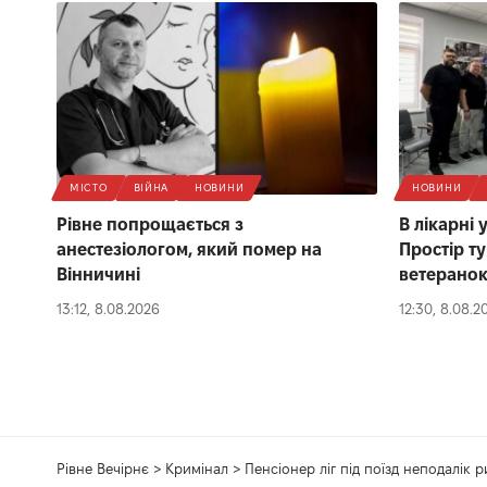
МІСТО
ВІЙНА
НОВИНИ
НОВИНИ
Рівне попрощається з
В лікарні
анестезіологом, який помер на
Простір т
Вінничині
ветерано
13:12, 8.08.2026
12:30, 8.08.2
Рівне Вечірнє
>
Кримінал
>
Пенсіонер ліг під поїзд неподалік 