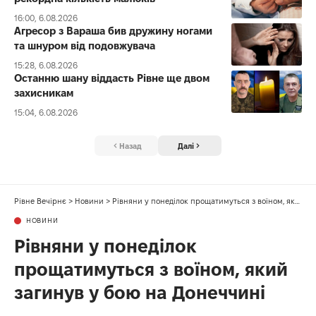
16:00, 6.08.2026
Агресор з Вараша бив дружину ногами
та шнуром від подовжувача
15:28, 6.08.2026
Останню шану віддасть Рівне ще двом
захисникам
15:04, 6.08.2026
Назад
Далі
Рівне Вечірнє
>
Новини
>
Рівняни у понеділок прощатимуться з воїном, який загинув у бою на Донеччині
НОВИНИ
Рівняни у понеділок
прощатимуться з воїном, який
загинув у бою на Донеччині