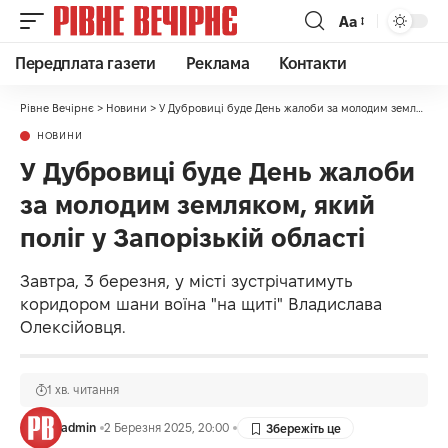
Аа
Передплата газети
Реклама
Контакти
Рівне Вечірнє
>
Новини
>
У Дубровиці буде День жалоби за молодим земляком, який поліг у Запорізькій області
НОВИНИ
У Дубровиці буде День жалоби
за молодим земляком, який
поліг у Запорізькій області
Завтра, 3 березня, у місті зустрічатимуть
коридором шани воїна "на щиті" Владислава
Олексійовця.
1 хв. читання
admin
2 Березня 2025, 20:00