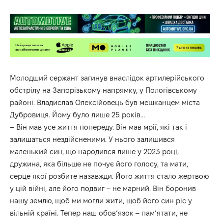
Молодший сержант загинув внаслідок артилерійського
обстрілу на Запорізькому напрямку, у Пологівському
районі. Владислав Олексійовець був мешканцем міста
Дубровиця. Йому було лише 25 років…
– Він мав усе життя попереду. Він мав мрії, які так і
залишаться нездійсненими. У нього залишився
маленький син, що народився лише у 2023 році,
дружина, яка більше не почує його голосу, та мати,
серце якої розбите назавжди. Його життя стало жертвою
у цій війні, але його подвиг – не марний. Він боронив
нашу землю, щоб ми могли жити, щоб його син ріс у
вільній країні. Тепер наш обов’язок – пам’ятати, не