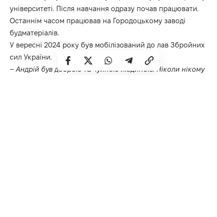
університеті. Після навчання одразу почав працювати.
Останнім часом працював на Городоцькому заводі
будматеріалів.
У вересні 2024 року був мобілізований до лав Збройних
сил України.
– Андрій був доброю та чуйною людиною. Ніколи нікому
не робив зла, допомагав усім, хто потребував підтримки.
Він цінував людей і ставився до них з повагою,
—
каже
мама Мирослава Павлівна.