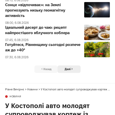
08:15, 6.08.2026
Сонце «відпочиває»: на Землі
прогнозують низьку геомагнітну
активність
08:00, 6.08.2026
Ідеальний десерт до чаю: рецепт
найпростішого яблучного коблера
07:45, 6.08.2026
Готуйтеся, Рівненщину сьогодні розпече
аж до +40°
07:30, 6.08.2026
Назад
Далі
Рівне Вечірнє
>
Новини
>
У Костополі авто молодят супроводжував кортеж із вантажівок (ВІДЕО)
НОВИНИ
У Костополі авто молодят
супроводжував кортеж із