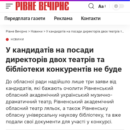
Аа
Передплата газети
Реклама
Контакти
Рівне Вечірнє
>
Новини
>
У кандидатів на посади директорів двох театрів та бібліотеки конкурентів не буде
НОВИНИ
У кандидатів на посади
директорів двох театрів та
бібліотеки конкурентів не буде
До обласної ради надійшло лише три заяви від
кандидатів, які бажають очолити Рівненський
обласний академічний український музично-
драматичний театр, Рівненський академічний
обласний театр ляльок, а також Рівненську
обласну універсальну наукову бібліотеку, та вже
подали свої документи для участі у конкурсі.