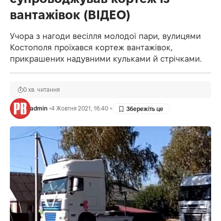
вантажівок (ВІДЕО)
Учора з нагоди весілля молодої пари, вулицями
Костополя проїхався кортеж вантажівок,
прикрашених надувними кульками й стрічками.
0 хв. читання
admin
4 Жовтня 2021, 16:40