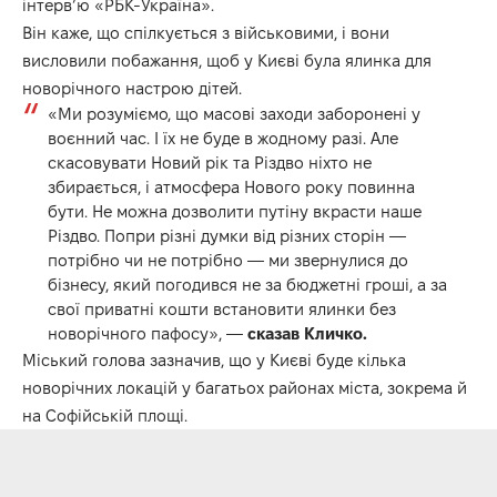
інтервʼю «РБК-Україна».
Він каже, що спілкується з військовими, і вони
висловили побажання, щоб у Києві була ялинка для
новорічного настрою дітей.
«Ми розуміємо, що масові заходи заборонені у
воєнний час. І їх не буде в жодному разі. Але
скасовувати Новий рік та Різдво ніхто не
збирається, і атмосфера Нового року повинна
бути. Не можна дозволити путіну вкрасти наше
Різдво. Попри різні думки від різних сторін —
потрібно чи не потрібно — ми звернулися до
бізнесу, який погодився не за бюджетні гроші, а за
свої приватні кошти встановити ялинки без
новорічного пафосу», —
сказав Кличко.
Міський голова зазначив, що у Києві буде кілька
новорічних локацій у багатьох районах міста, зокрема й
на Софійській площі.