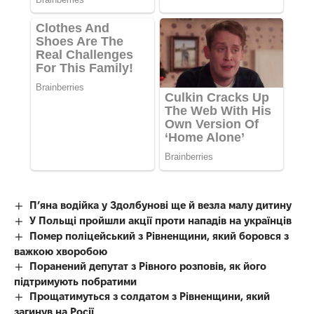
П’яна водійка у Здолбунові ще й везла малу дитину
У Польщі пройшли акції проти нападів на українців
Помер поліцейський з Рівненщини, який боровся з
важкою хворобою
Поранений депутат з Рівного розповів, як його
підтримують побратими
Прощатимуться з солдатом з Рівненщини, який
загинув на Росії