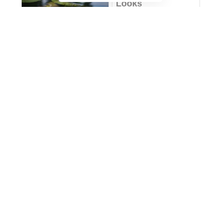
П’яна водійка у Здолбунові ще й везла малу дитину
У Польщі пройшли акції проти нападів на українців