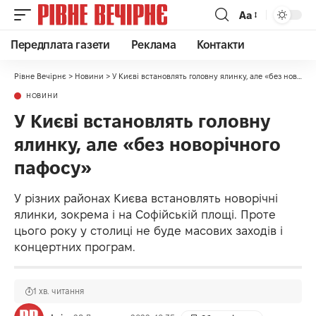
Аа
Передплата газети
Реклама
Контакти
Рівне Вечірнє
>
Новини
>
У Києві встановлять головну ялинку, але «без новорічного пафосу»
НОВИНИ
У Києві встановлять головну
ялинку, але «без новорічного
пафосу»
У різних районах Києва встановлять новорічні
ялинки, зокрема і на Софійській площі. Проте
цього року у столиці не буде масових заходів і
концертних програм.
1 хв. читання