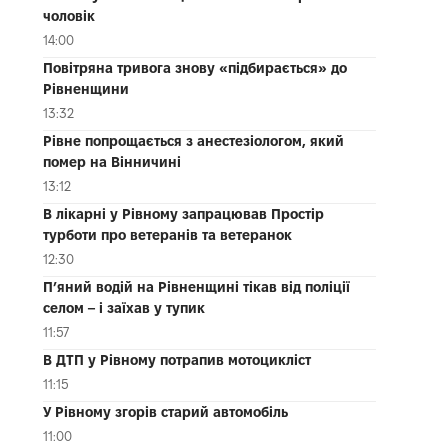
чоловік
14:00
Повітряна тривога знову «підбирається» до
Рівненщини
13:32
Рівне попрощається з анестезіологом, який
помер на Вінничині
13:12
В лікарні у Рівному запрацював Простір
турботи про ветеранів та ветеранок
12:30
П’яний водій на Рівненщині тікав від поліції
селом – і заїхав у тупик
11:57
В ДТП у Рівному потрапив мотоцикліст
11:15
У Рівному згорів старий автомобіль
11:00