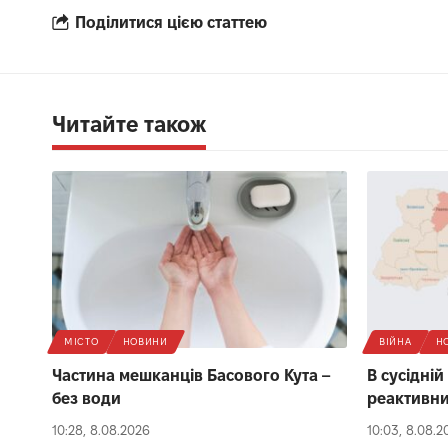
Поділитися цією статтею
Читайте також
МІСТО
НОВИНИ
ВІЙНА
Н
Частина мешканців Басового Кута –
В сусідній
без води
реактивн
10:28, 8.08.2026
10:03, 8.08.2