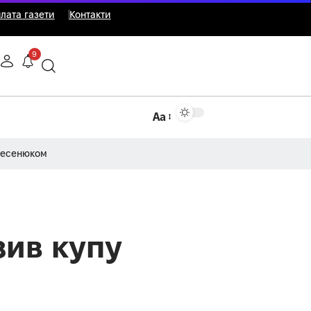
лата газети
Контакти
9
Аа
Несенюком
зив купу