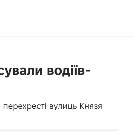
сували водіїв-
 перехресті вулиць Князя