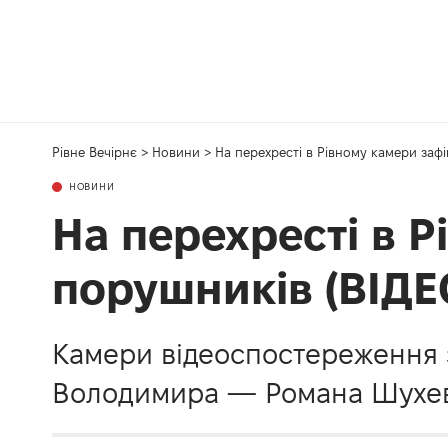
Рівне Вечірнє
>
Новини
>
На перехресті в Рівному камери зафі
НОВИНИ
На перехресті в Р
порушників (ВІДЕ
Камери відеоспостереження з
Володимира — Романа Шухев