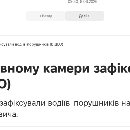
09:30, 8.08.2026
Назад
Далі
ксували водіїв-порушників (ВІДЕО)
івному камери зафік
О)
афіксували водіїв-порушників на
ича.