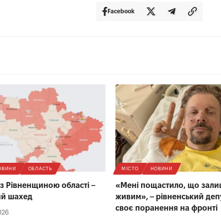
Facebook
ОВИНИ
ОБЛАСТЬ
МІСТО
НОВИНИ
 з Рівненщиною області –
«Мені пощастило, що зал
ий шахед
живим», – рівненський деп
своє поранення на фронті
026