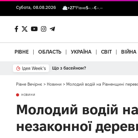
Субота, 08.08.2026
+27°
Рівне
$
--.--
€
--.--
РІВНЕ
ОБЛАСТЬ
УКРАЇНА
СВІТ
ВІЙНА
Ідея Week's
Від паркану до картонки
Рівне Вечірнє
>
Новини
>
Молодий водій на Рівненщині перев
НОВИНИ
Молодий водій на
незаконної дере