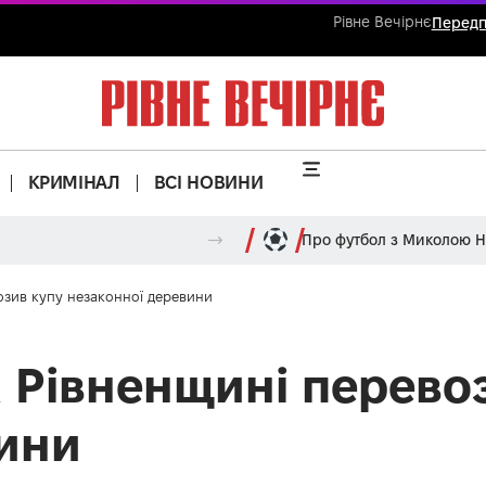
Рівне Вечірнє
Передп
КРИМІНАЛ
ВСІ НОВИНИ
Про футбол з Миколою 
озив купу незаконної деревини
 Рівненщині перево
вини