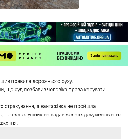
ушив правила дорожнього руху.
ли, що суд позбавив чоловіка права керувати
го страхування, а вантажівка не пройшла
го, правопорушник не надав жодних документів ні на
одження.