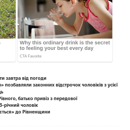
ти завтра від погоди
» позбавляли законних відстрочок чоловіків з усієї
ць
івного, батько привіз з передової
3-річний чоловік
ається» до Рівненщини