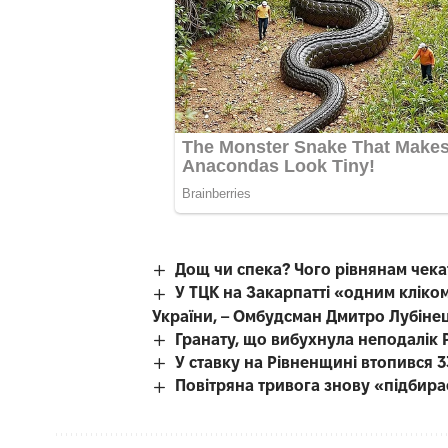
Дощ чи спека? Чого рівнянам чека
У ТЦК на Закарпатті «одним кліком
України, – Омбудсман Дмитро Лубіне
Гранату, що вибухнула неподалік Р
У ставку на Рівненщині втопився 3
Повітряна тривога знову «підбир