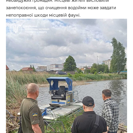
небайдужих громадян. Місцеві жителі висловили
занепокоєння, що очищення водойми може завдати
непоправної шкоди місцевій фауні.