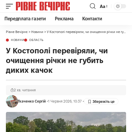
Аа
Передплата газети
Реклама
Контакти
Рівне Вечірнє
>
Новини
>
У Костополі перевіряли, чи очищення річки не губить диких качок
НОВИНИ
ОБЛАСТЬ
У Костополі перевіряли, чи
очищення річки не губить
диких качок
2 хв. читання
Ткаченко Сергій
1 Червня 2026, 10:37