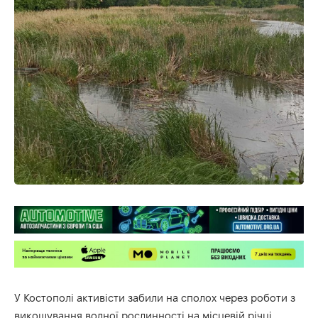
У Костополі активісти забили на сполох через роботи з
викошування водної рослинності на місцевій річці.