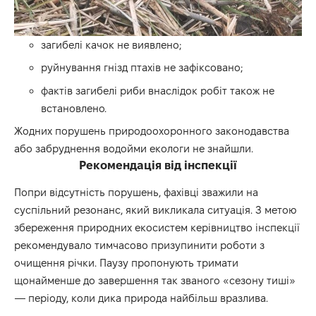
загибелі качок не виявлено;
руйнування гнізд птахів не зафіксовано;
фактів загибелі риби внаслідок робіт також не
встановлено.
Жодних порушень природоохоронного законодавства
або забруднення водойми екологи не знайшли.
Рекомендація від інспекції
Попри відсутність порушень, фахівці зважили на
суспільний резонанс, який викликала ситуація. З метою
збереження природних екосистем керівництво інспекції
рекомендувало тимчасово призупинити роботи з
очищення річки. Паузу пропонують тримати
щонайменше до завершення так званого «сезону тиші»
— періоду, коли дика природа найбільш вразлива.