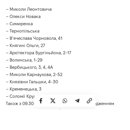
– Миколи Леонтовича
– Олекси Новака
– Симиренка
– Тернопільська
– В’ячеслава Чорновола, 41
– Княгині Ольги, 27
– Архітектора Бургіньйона, 2-17
– Волинська, 1-29
– Вербицького, 3, 4, 4А
– Миколи Карнаухова, 2-52
– Князівни Гальшки, 4-30
– Кременецька, 3
– Соломії Крушельницької, 5-22
Також з 09.30 орієнтовно, у зв’язку з пошкодженням
водопроводу тимчасово відсутнє водопостачання в
будинках на вулицях:
– Красильникова