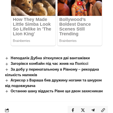
Неподалік Дубна зіткнулися дві вантажівки
Загорівся комбайн під час жнив на Поліссі
За добу у перинатальному в Рівному – рекордна
кількість малюків
Агресор з Вараша бив дружину ногами та шнуром
від подовжувача
Останню шану віддасть Рівне ще двом захисникам