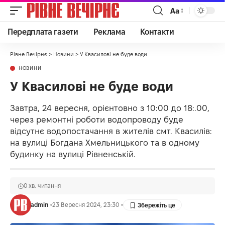
Аа
Передплата газети
Реклама
Контакти
Рівне Вечірнє
>
Новини
>
У Квасилові не буде води
НОВИНИ
У Квасилові не буде води
Завтра, 24 вересня, орієнтовно з 10:00 до 18:.00,
через ремонтні роботи водопроводу буде
відсутнє водопостачання в жителів смт. Квасилів:
на вулиці Богдана Хмельницького та в одному
будинку на вулиці Рівненській.
0 хв. читання
admin
23 Вересня 2024, 23:30