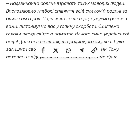
– Надзвичайно боляче втрачати таких молодих людей.
Висловлюємо глибокі співчуття всій сумуючій родині та
близьким Героя. Поділяємо ваше горе, сумуємо разом з
вами, підтримуємо вас у годину скорботи. Схиляємо
голови перед світлою пам’яттю гідного сина української
нації! Доля склалася так, що родини, які змушені були
залишити свої домівки, стали для нас рідними. Тому
поховання відбудеться в селі Озеро. Просимо гідно
зустріти і провести в останню путь Героя.
Орієнтовний маршрут скорботного кортежу:
10:45 – прибуття в селище Володимирець;
11:00 – літія та прощання на центральній площі
Володимирця;
11:30 – прибуття в с. Каноничі;
12:00 – прибуття в с. Озеро: траурна процесія спочатку
прямуватиме до домівки, де проживає родина загиблого,
а потім до Свято-Михайлівського храму для
відспівування воїна, після чого – до місцевого