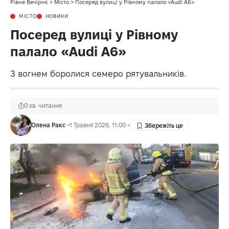
Рівне Вечірнє
>
Місто
>
Посеред вулиці у Рівному палало «Audi A6»
МІСТО
НОВИНИ
Посеред вулиці у Рівному
палало «Audi A6»
З вогнем боролися семеро рятувальників.
0 хв. читання
Олена Ракс
1 Травня 2026, 11:00