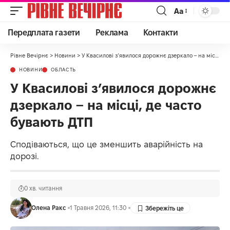
Аа
Передплата газети
Реклама
Контакти
Рівне Вечірнє
>
Новини
>
У Квасилові з’явилося дорожнє дзеркало – на місці, де часто бувають ДТП
НОВИНИ
ОБЛАСТЬ
У Квасилові з’явилося дорожнє
дзеркало – на місці, де часто
бувають ДТП
Сподіваються, що це зменшить аварійність на
дорозі.
0 хв. читання
Олена Ракс
1 Травня 2026, 11:30