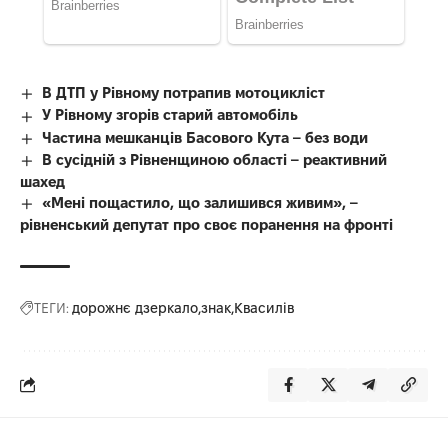
В ДТП у Рівному потрапив мотоцикліст
У Рівному згорів старий автомобіль
Частина мешканців Басового Кута – без води
В сусідній з Рівненщиною області – реактивний
шахед
«Мені пощастило, що залишився живим», –
рівненський депутат про своє поранення на фронті
ТЕГИ:
дорожнє дзеркало
знак
Квасилів