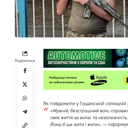
Поділитися
Як повідомили у Гощанській селищній 
«Мужній, безстрашний воїн, справжні
своє життя за волю та незалежність, з
Йому б ще жити і жити»
, — інформую