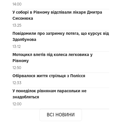
14:00
У соборі в Рівному відспівали лікаря Дмитра
Сисонюка
13:25
Повідомили про затримку потяга, що курсує від
Здолбунова
13:12
Мотоцикл влетів під колеса легковика у
Рівному
12:50
Обірвалося життя стрільця з Полісся
12:33
У понеділок рівнянам парасольки не
знадобляться
12:00
ВСІ НОВИНИ