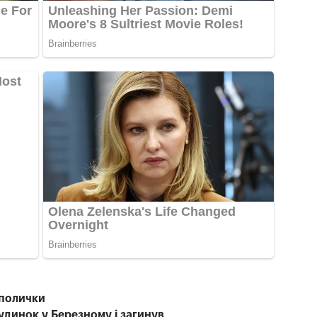
 полички
будинок у Березному і загинув