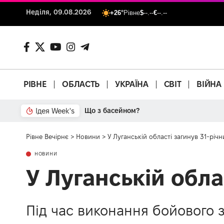
Неділя, 09.08.2026
+26°
Рівне
$
--.--
€
--.--
РІВНЕ
ОБЛАСТЬ
УКРАЇНА
СВІТ
ВІЙНА
Ідея Week's
Що з басейном?
Рівне Вечірнє
>
Новини
>
У Луганській області загинув 31-річн
НОВИНИ
У Луганській обла
Під час виконання бойового з