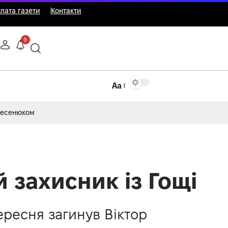
лата газети
Контакти
9
Аа
Несенюком
й захисник із Гощі
ересня загинув Віктор