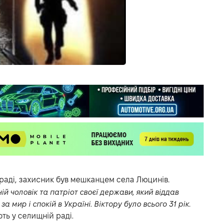
раді, захисник був мешканцем села Люцинів.
й чоловік та патріот своєї держави, який віддав
а мир і спокій в Україні. Віктору було всього 31 рік.
ть у селищній раді.