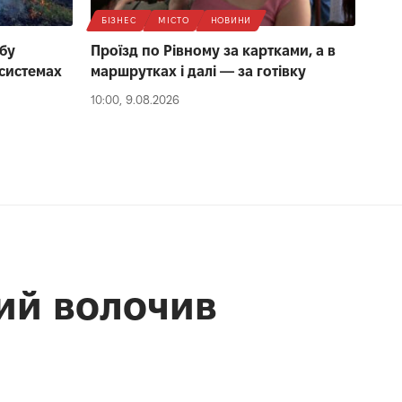
БІЗНЕС
МІСТО
НОВИНИ
обу
Проїзд по Рівному за картками, а в
осистемах
маршрутках і далі — за готівку
10:00, 9.08.2026
кий волочив