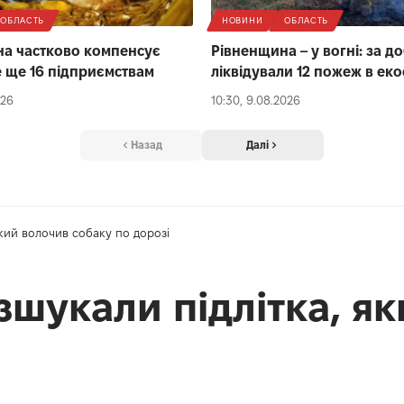
ОБЛАСТЬ
НОВИНИ
ОБЛАСТЬ
а частково компенсує
Рівненщина – у вогні: за д
 ще 16 підприємствам
ліквідували 12 пожеж в ек
026
10:30, 9.08.2026
Назад
Далі
який волочив собаку по дорозі
зшукали підлітка, я