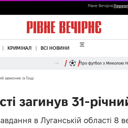
Рівне Вечірнє
Передп
КРИМІНАЛ
ВСІ НОВИНИ
Про футбол з Миколою 
ий захисник із Гощі
сті загинув 31-річни
авдання в Луганській області 8 в