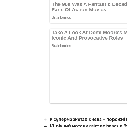
У супермаркетах Києва – порожні
18-річний мотоцикліст врізався в 