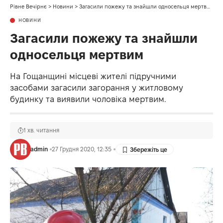
Рівне Вечірнє
>
Новини
>
Загасили пожежу та знайшли односельця мертвим
НОВИНИ
Загасили пожежу та знайшли
односельця мертвим
На Гощанщині місцеві жителі підручними
засобами загасили загорання у житловому
будинку та виявили чоловіка мертвим.
1 хв. читання
admin
27 Грудня 2020, 12:35