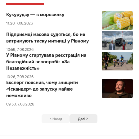
Кукурудзу — в морозилку
11:20, 7.08.2026
Підприємці масово судяться, бо не
витримують тиску митниці у Рівному
10:59, 7.08.2026
У Рівному стартувала реєстрація на
благодійний велопробіг «За
Незалежність»
10:26, 7.08.2026
Експерт пояснив, чому знищити
«Іскандер» до запуску майже
неможливо
09:50, 7.08.2026
Назад
Далі