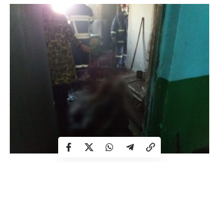
На місце виклику було направлено чергове відділення
рятувальників 16-ї державної пожежно-рятувальної
частини смт Гоща. Рятувальники встановили, що пожежа
виникла у цегляному житловому будинку. Жителі села
Бочаниця підручними засобами загасили пожежу до