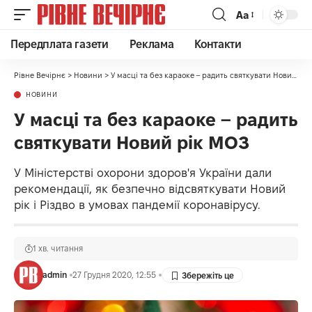
Аа
Передплата газети
Реклама
Контакти
Рівне Вечірнє
>
Новини
>
У масці та без караоке – радить святкувати Новий рік МОЗ
НОВИНИ
У масці та без караоке – радить
святкувати Новий рік МОЗ
У Міністерстві охорони здоров'я України дали
рекомендації, як безпечно відсвяткувати Новий
рік і Різдво в умовах пандемії коронавірусу.
1 хв. читання
admin
27 Грудня 2020, 12:55