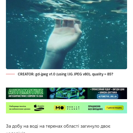
CREATOR: gd-jpeg v1.0 (using IJG JPEG v80), quality = 85?
За добу на воді на теренах області загинуло двоє