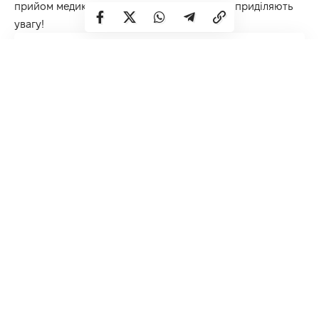
прийом медикаментів. Тут кожному гостеві приділяють
увагу!
Навігація по змісту
Які фактори обов’язково включає відновлення та
догляд після інсульту в Одесі, які пропонує
приватний санаторій?
Мотивація та психологічна підтримка після
інсульту 24/7
Поетапна вертикалізація без ризику впасти
Щоденна корекція ліків після інсульту
Які фактори обов’язково включає
відновлення та догляд після інсульту в
Одесі, які пропонує приватний
санаторій?