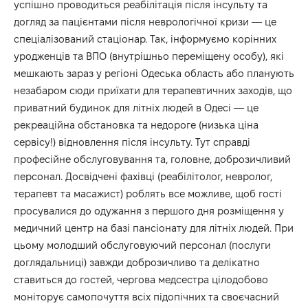
успішно проводиться
реабілітація після інсульту
та
догляд за пацієнтами після неврологічної кризи — це
спеціалізований стаціонар. Так, інформуємо корінних
уродженців та ВПО (внутрішньо переміщену особу), які
мешкають зараз у регіоні Одеська область або планують
незабаром сюди приїхати для терапевтичних заходів, що
приватний
будинок для літніх людей в Одесі
— це
рекреаційна обстановка та недороге (низька ціна
сервісу!) відновлення після інсульту. Тут справді
професійне обслуговування та, головне, доброзичливий
персонал. Досвідчені фахівці (реабілітолог, невролог,
терапевт та масажист) роблять все можливе, щоб гості
просувалися до одужання з першого дня розміщення у
медичний центр на базі пансіонату для літніх людей. При
цьому молодший обслуговуючий персонал (послуги
доглядальниці) завжди доброзичливо та делікатно
ставиться до гостей, чергова медсестра цілодобово
моніторує самопочуття всіх підопічних та своєчасний