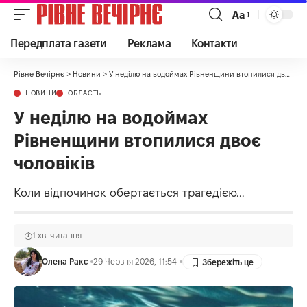
Аа
Передплата газети
Реклама
Контакти
Рівне Вечірнє
>
Новини
>
У неділю на водоймах Рівненщини втопилися двоє чоловіків
НОВИНИ
ОБЛАСТЬ
У неділю на водоймах
Рівненщини втопилися двоє
чоловіків
Коли відпочинок обертається трагедією...
1 хв. читання
Олена Ракс
29 Червня 2026, 11:54