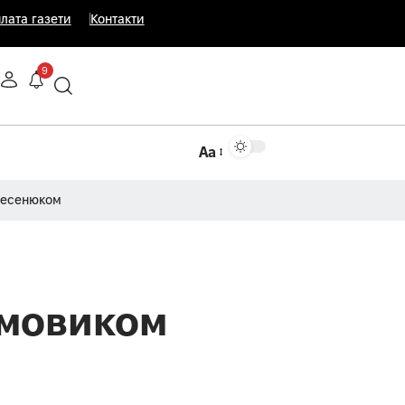
лата газети
Контакти
9
Аа
Несенюком
рмовиком