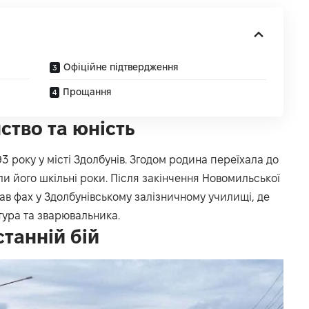
Офіційне підтвердження
Прощання
ство та юність
3 року у місті Здолбунів. Згодом родина переїхала до
и його шкільні роки. Після закінчення Новомильської
ав фах у Здолбунівському залізничному училищі, де
тура та зварювальника.
танній бій