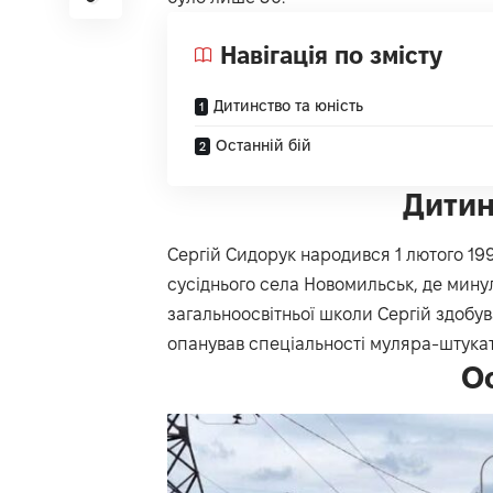
Навігація по змісту
Дитинство та юність
Останній бій
Дитин
Сергій Сидорук народився 1 лютого 199
сусіднього села Новомильськ, де минул
загальноосвітньої школи Сергій здобув
опанував спеціальності муляра-штука
Ос