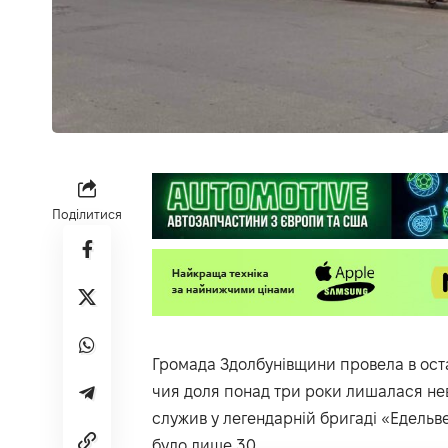
Поділитися
Громада Здолбунівщини провела в ост
чия доля понад три роки лишалася нев
служив у легендарній бригаді «Едельве
було лише 30.