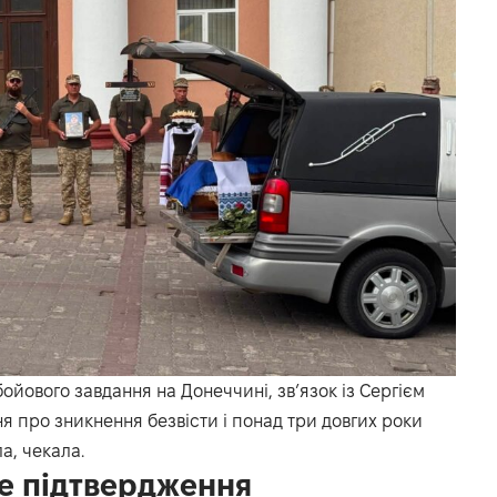
бойового завдання на Донеччині, зв’язок із Сергієм
я про зникнення безвісти і понад три довгих роки
а, чекала.
е підтвердження