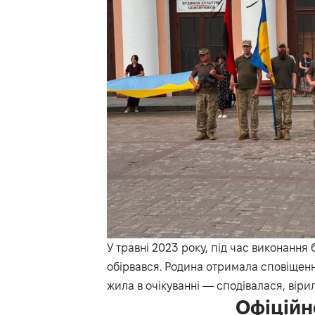
У травні 2023 року, під час виконання 
обірвався. Родина отримала сповіщенн
жила в очікуванні — сподівалася, вірил
Офіційн