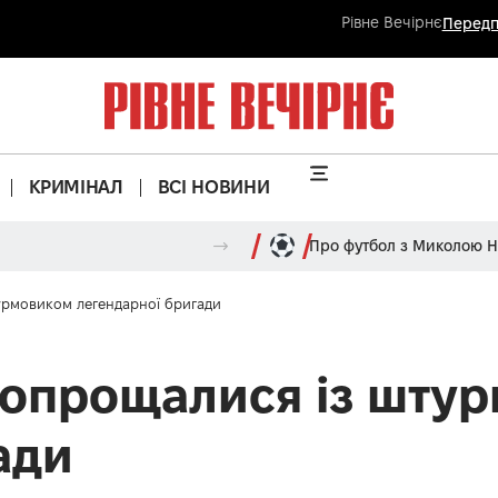
Рівне Вечірнє
Передп
КРИМІНАЛ
ВСІ НОВИНИ
Про футбол з Миколою 
урмовиком легендарної бригади
попрощалися із шту
ади