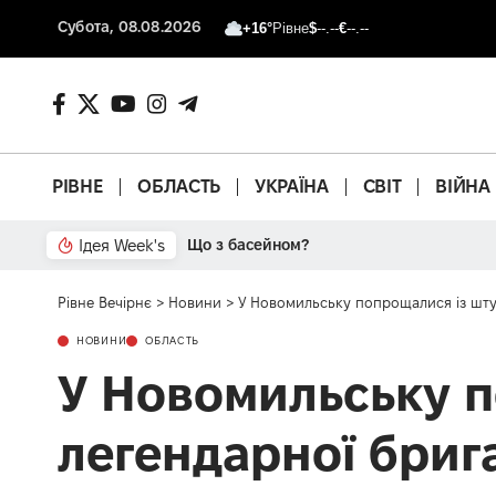
Субота, 08.08.2026
+16°
Рівне
$
--.--
€
--.--
РІВНЕ
ОБЛАСТЬ
УКРАЇНА
СВІТ
ВІЙНА
Ідея Week's
Що з басейном?
Рівне Вечірнє
>
Новини
>
У Новомильську попрощалися із шт
НОВИНИ
ОБЛАСТЬ
У Новомильську 
легендарної бриг