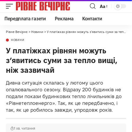
Аа
Передплата газети
Реклама
Контакти
Рівне Вечірнє
>
Новини
>
У платіжках рівнян можуть зʼявитись суми за тепло вищі, ніж зазвичай
НОВИНИ
У платіжках рівнян можуть
зʼявитись суми за тепло вищі,
ніж зазвичай
Дивна ситуація склалась у лютому цього
опалювального сезону. Відразу 200 будинків не
подали покази будинкових тепло лічильників до
«Рівнетеплоенерго». Так, як це передбачено, і
так, як це робилось завжди, упродовж років.
1 хв. читання