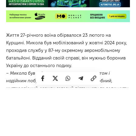
Життя 27-річного воїна обірвалося 23 лютого на
Курщині. Микола був мобілізований у жовтні 2024 року,
проходив службу у 87-му окремому аеромобільному
батальйоні. Відданий своїй справі, він мужньо боронив
Україну до останнього подиху.
– Микола був світлою людиною, щирим другом і
надійним побратимом. Спокійний, дружелюбний,
життєрадісний, завжди готовий підтримати та допомогти
– саме таким він залишиться у пам’яті рідних, друзів і
всіх, хто його знав. Найбільший біль втрати – для його
сім’ї… У Миколи залишилися дружина Вікторія,
маленький синочок, батьки Микола Васильович і Алла
Миколаївна, а також сестри. Щиро співчуваємо родині,
близьким, бойовим побратимам та всім, хто поділяє цей