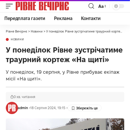
Аа
Передплата газети
Реклама
Контакти
Рівне Вечірнє
>
Новини
>
У понеділок Рівне зустрічатиме траурний кортеж «На щиті»
НОВИНИ
У понеділок Рівне зустрічатиме
траурний кортеж «На щиті»
У понеділок, 19 серпня, у Рівне прибуває екіпаж
місії «На щиті».
0 хв. читання
admin
18 Серпня 2024, 19:15