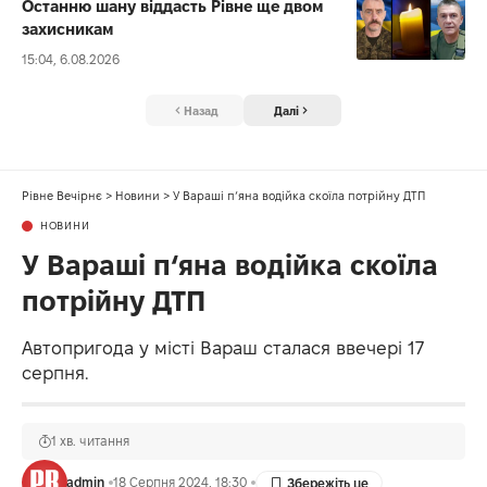
Останню шану віддасть Рівне ще двом
захисникам
15:04, 6.08.2026
Назад
Далі
Рівне Вечірнє
>
Новини
>
У Вараші п‘яна водійка скоїла потрійну ДТП
НОВИНИ
У Вараші п‘яна водійка скоїла
потрійну ДТП
Автопригода у місті Вараш сталася ввечері 17
серпня.
1 хв. читання
admin
18 Серпня 2024, 18:30