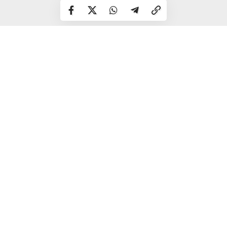
Відомо, що кермувальниця легковика перебувала в стані
алкогольного спʼяніння: огляд у медзакладі показав 3,04
проміле.
Триває досудове розслідування за ч.1 ст. 286 КК України.