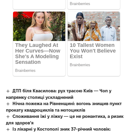
ДТП біля Квасилова: рух трасою Київ — Чоп у
напрямку столиці ускладнений
Нічна пожежа на Рівненщині: вогонь знищив пункт
прокату квадроциклів та мотоциклів
Споживання їжі у ліжку — це не романтика, а ризик
для здоров’я
Із лікарні у Костополі зник 37-річний чоловік: