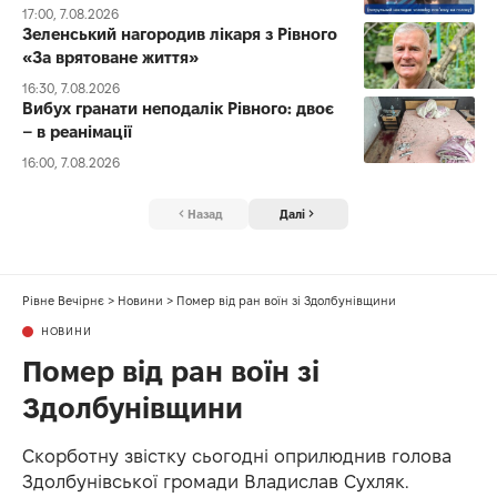
17:00, 7.08.2026
Зеленський нагородив лікаря з Рівного
«За врятоване життя»
16:30, 7.08.2026
Вибух гранати неподалік Рівного: двоє
– в реанімації
16:00, 7.08.2026
Назад
Далі
Рівне Вечірнє
>
Новини
>
Помер від ран воїн зі Здолбунівщини
НОВИНИ
Помер від ран воїн зі
Здолбунівщини
Скорботну звістку сьогодні оприлюднив голова
Здолбунівської громади Владислав Сухляк.