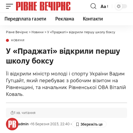
Аа
Передплата газети
Реклама
Контакти
Рівне Вечірнє
>
Новини
>
У «Праджаті» відкрили першу школу боксу
НОВИНИ
У «Праджаті» відкрили першу
школу боксу
Її відкрили міністр молоді і спорту України Вадим
Гутцайт, який перебуває з робочим візитом на
Рівненщині, та начальник Рівненської ОВА Віталій
Коваль.
1 хв. читання
admin
16 Березня 2023, 22:40