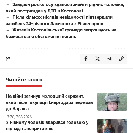
Завдяки розголосу вдалося знайти рідних чоловіка,
який постраждав у ДТП в Костополі
Після кількох місяців невідомості підтвердили
загибель 24-річного Захисника з Рівненщини
Жителів Костопільської громади запрошують на
безкоштовне обстеження легень
Читайте також
На війні загинув молодший сержант,
який після окупації Енергодара переїхав
до Вараша
17:30, 7.08.2026
У Рівному чоловік вдарився головою у
під’їзді і знепритомнів