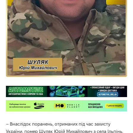
– Внаслідок поранень, отриманих під час захисту
України, помер Шуляк Юрій Михайлович з села Ільпінь.