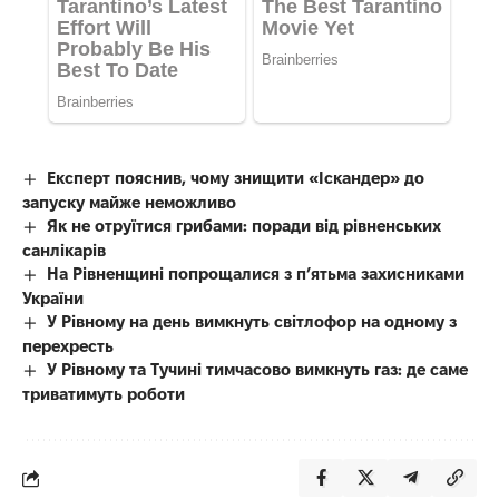
Експерт пояснив, чому знищити «Іскандер» до
запуску майже неможливо
Як не отруїтися грибами: поради від рівненських
санлікарів
На Рівненщині попрощалися з п’ятьма захисниками
України
У Рівному на день вимкнуть світлофор на одному з
перехресть
У Рівному та Тучині тимчасово вимкнуть газ: де саме
триватимуть роботи