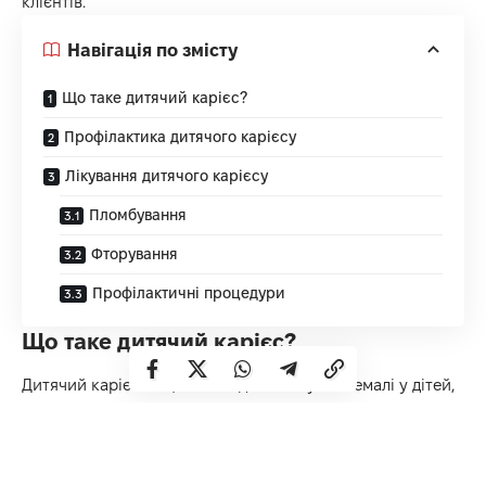
клієнтів.
Навігація по змісту
Що таке дитячий карієс?
Профілактика дитячого карієсу
Лікування дитячого карієсу
Пломбування
Фторування
Профілактичні процедури
Що таке дитячий карієс?
Дитячий карієс — це пошкодження зубної емалі у дітей,
що веде до утворення порожнин. Він може виникати
через неправильне харчування, недостатню гігієну
ротової порожнини та інші фактори.