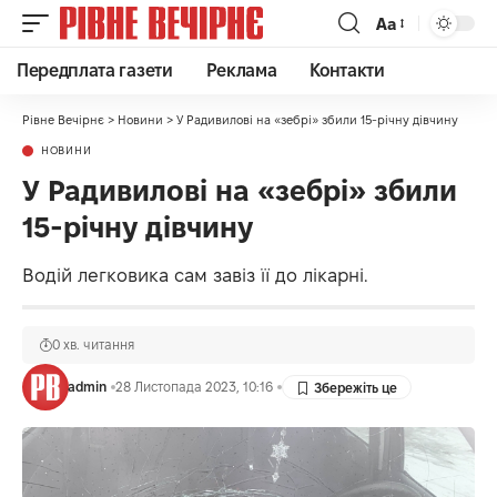
Аа
Передплата газети
Реклама
Контакти
Рівне Вечірнє
>
Новини
>
У Радивилові на «зебрі» збили 15-річну дівчину
НОВИНИ
У Радивилові на «зебрі» збили
15-річну дівчину
Водій легковика сам завіз її до лікарні.
0 хв. читання
admin
28 Листопада 2023, 10:16