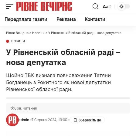
Аа
Передплата газети
Реклама
Контакти
Рівне Вечірнє
>
Новини
>
У Рівненській обласній раді – нова депутатка
НОВИНИ
У Рівненській обласній раді –
нова депутатка
Щойно ТВК визнала повноваження Тетяни
Богданець з Рокитного як нової депутатки
Рівненської обласної ради.
0 хв. читання
admin
7 Серпня 2024, 19:00