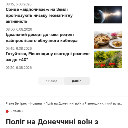
08:15, 6.08.2026
Сонце «відпочиває»: на Землі
прогнозують низьку геомагнітну
активність
08:00, 6.08.2026
Ідеальний десерт до чаю: рецепт
найпростішого яблучного коблера
07:45, 6.08.2026
Готуйтеся, Рівненщину сьогодні розпече
аж до +40°
07:30, 6.08.2026
Назад
Далі
Рівне Вечірнє
>
Новини
>
Поліг на Донеччині воїн з Рівненщини, який встиг повоювати зовсім мало часу
НОВИНИ
Поліг на Донеччині воїн з