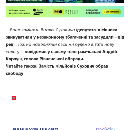
–
Вона замінить Віталія Суховича
(
д
епутата-лісівника
звинуватили у незаконному збагаченні та засудили – від
ред
) .
Тож на найближчій сесії ми будемо вітати нову
колегу,
–
повідомив у своєму телеграм-каналі Андрій
Карауш, голова Рівненської облради.
Читайте також:
Замість мільйонів Сухович обрав
свободу