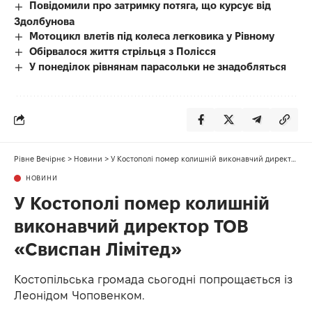
Повідомили про затримку потяга, що курсує від
Здолбунова
Мотоцикл влетів під колеса легковика у Рівному
Обірвалося життя стрільця з Полісся
У понеділок рівнянам парасольки не знадобляться
Рівне Вечірнє
>
Новини
>
У Костополі помер колишній виконавчий директор ТОВ «Свиспан Лімітед»
НОВИНИ
У Костополі помер колишній
виконавчий директор ТОВ
«Свиспан Лімітед»
Костопільська громада сьогодні попрощається із
Леонідом Чоповенком.