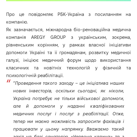
Про це повідомляє
РБК-Україна
з посиланням на
компанію.
Як зазначається, міжнародна біо-реноваційна медична
компанія AREGY GROUP з українським, зокрема,
рівненським корінням, у рамках власної ініціативи
допомоги Україні та її громадянам, розвитку медичної
галузі, ініціює медичний форум щодо використання
класичних та новітніх технологій у фізичній та
психологічній реабілітації.
“
Проведення такого заходу – це ініціатива наших
нових інвесторів, оскільки сьогодні, як ніколи,
Україна потребує не тільки військової допомоги,
але й допомоги у наданні кваліфікованих
медичних послуг і послуг з реабілітації. Отже,
тепер ми маємо можливість запросити фахівців і
працювати у цьому напрямку. Вважаємо такий
захід на базі санаторію «Червона калина» та з