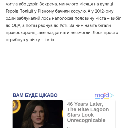
житла або доріг. Зокрема, минулого місяця на вулиці
Героїв Поліції у Рівному бачили косулю. А у 2012-ому
один заблукалий лось наполохав половину міста
– вибіг
до ОДА, а потім рвонув до Усті. За ним навіть бігали
правоохоронці, але наздогнати не змогли. Лось просто
стрибнув у річку – і втік.