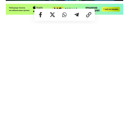
На 70-му році життя відійшов у вічність Леонід
Чоповенко. Його життєвий шлях був зразком людської
гідності, працелюбства та професійного
керівництва. Леонід Чоповенко працював керуючим
справами виконкому Костопільської міської ради, а
пізніше був виконавчим директором ТОВ «Свиспан
Лімітед».
Костопільська міська рада
висловлює щирі співчуття
родині та близьким у зв’язку з такою непоправною
втратою.
Прощання відбудеться сьогодні, 6 червня:
о 12:30– заупокійна літія в його домівці (Набережна, 1 Г)
о 13:00– чин похорону у соборі святих апостолів Петра і
Павла ПЦУ.
Нехай світлий спомин про Леоніда Олексійовича