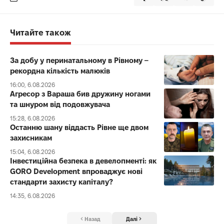
Читайте також
За добу у перинатальному в Рівному –
рекордна кількість малюків
16:00, 6.08.2026
Агресор з Вараша бив дружину ногами
та шнуром від подовжувача
15:28, 6.08.2026
Останню шану віддасть Рівне ще двом
захисникам
15:04, 6.08.2026
Інвестиційна безпека в девелопменті: як
GORO Development впроваджує нові
стандарти захисту капіталу?
14:35, 6.08.2026
Назад
Далі