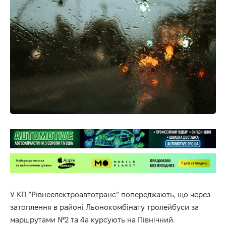
У КП “Рівнеелектроавтотранс” попереджають, що через
затоплення в районі Льонокомбінату тролейбуси за
маршрутами №2 та 4а курсують на Північний.