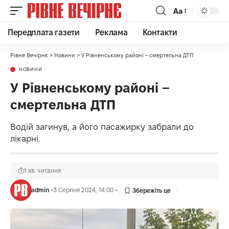
Аа
Передплата газети
Реклама
Контакти
Рівне Вечірнє
>
Новини
>
У Рівненському районі – смертельна ДТП
НОВИНИ
У Рівненському районі –
смертельна ДТП
Водій загинув, а його пасажирку забрали до
лікарні.
1 хв. читання
admin
3 Серпня 2024, 14:00