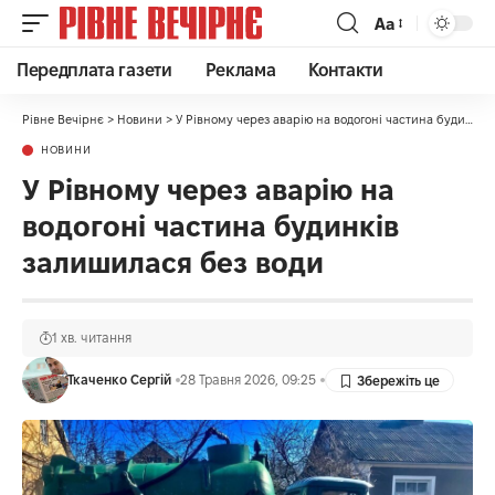
Аа
Передплата газети
Реклама
Контакти
Рівне Вечірнє
>
Новини
>
У Рівному через аварію на водогоні частина будинків залишилася без води
НОВИНИ
У Рівному через аварію на
водогоні частина будинків
залишилася без води
1 хв. читання
Ткаченко Сергій
28 Травня 2026, 09:25