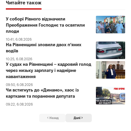
Читайте також
У соборі Рівного відзначили
Преображення Господнє та освятили
плоди
10:41, 6.08.2026
На Рівненщині зловили двох п’яних
водіїв
10:25, 6.08.2026
У судах на Рівненщині – кадровий голод
через низьку зарплату і надмірне
навантаження
09:50, 6.08.2026
Чи встигнуть до «Динамо», хаос із
картками та поранення депутата
09:22, 6.08.2026
Назад
Далі