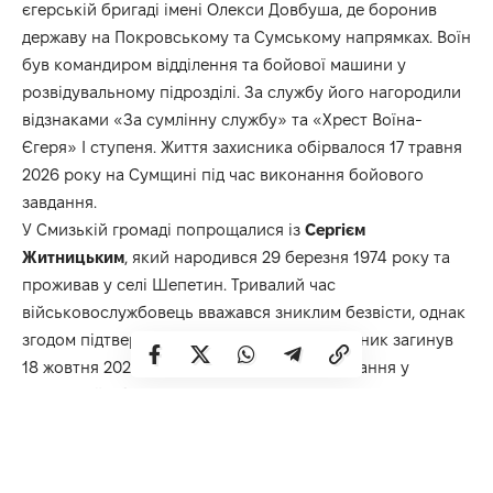
єгерській бригаді імені Олекси Довбуша, де боронив
державу на Покровському та Сумському напрямках. Воїн
був командиром відділення та бойової машини у
розвідувальному підрозділі. За службу його нагородили
відзнаками «За сумлінну службу» та «Хрест Воїна-
Єгеря» І ступеня. Життя захисника обірвалося 17 травня
2026 року на Сумщині під час виконання бойового
завдання.
У Смизькій громаді попрощалися із
Сергієм
Житницьким
, який народився 29 березня 1974 року та
проживав у селі Шепетин. Тривалий час
військовослужбовець вважався зниклим безвісти, однак
згодом підтвердилася його загибель. Захисник загинув
18 жовтня 2024 року під час бойового завдання у
Донецькій області.