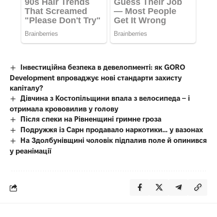
Інвестиційна безпека в девелопменті: як GORO
Development впроваджує нові стандарти захисту
капіталу?
Дівчина з Костопільщини впала з велосипеда – і
отримала крововилив у голову
Після спеки на Рівненщині гримне гроза
Подружжя із Сарн продавало наркотики… у вазонах
На Здолбунівщині чоловік підпалив поле й опинився
у реанімації