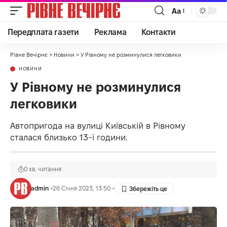
Аа
Передплата газети
Реклама
Контакти
Рівне Вечірнє
>
Новини
>
У Рівному не розминулися легковики
НОВИНИ
У Рівному не розминулися
легковики
Автопригода на вулиці Київській в Рівному
сталася близько 13-ї години.
0 хв. читання
admin
26 Січня 2023, 13:50