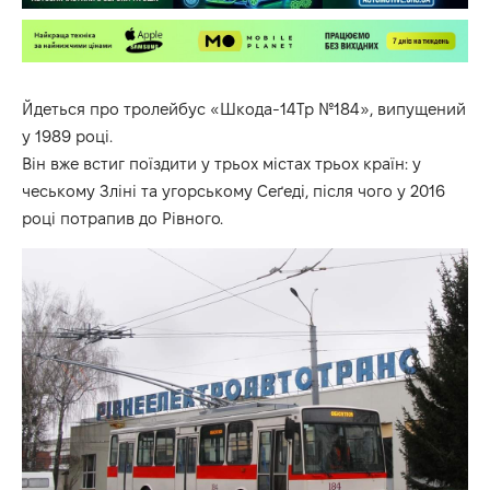
Йдеться про тролейбус «Шкода-14Тр №184», випущений
у 1989 році.
Він вже встиг поїздити у трьох містах трьох країн: у
чеському Зліні та угорському Сеґеді, після чого у 2016
році потрапив до Рівного.