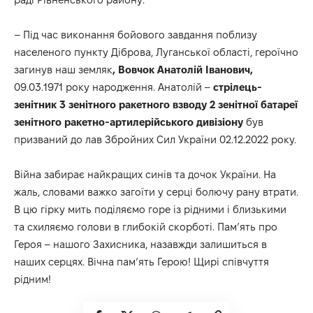
– Під час виконання бойового завдання поблизу
населеного пункту Діброва, Луганської області, героїчно
загинув
наш земляк
, Вовчок Анатолій Іванович,
09.03.1971
року народження. Анатолій –
стрілець-
зенітник 3 зенітного ракетного взводу 2 зенітної батареї
зенітного ракетно-артилерійського дивізіону
був
призваний до лав Збройних Сил України 02.12.2022 року.
Війна забирає найкращих синів та дочок України. На
жаль, словами важко загоїти у серці болючу рану втрати.
В цю гірку мить поділяємо горе із рідними і близькими
та схиляємо голови в глибокій скорботі.
Пам’ять про
Героя – нашого Захисника, назавжди залишиться в
наших серцях.
Вічна пам‘ять Герою! Щирі співчуття
рідним!