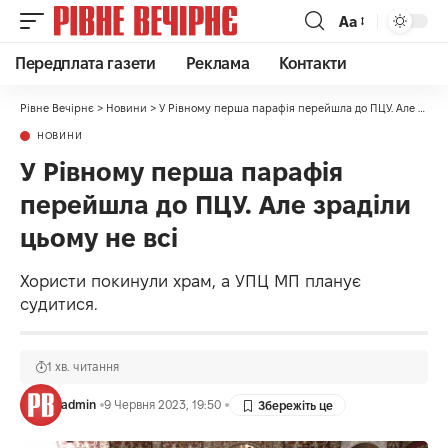
Аа
Передплата газети
Реклама
Контакти
Рівне Вечірнє
>
Новини
>
У Рівному перша парафія перейшла до ПЦУ. Але зраділи цьому не всі
НОВИНИ
У Рівному перша парафія
перейшла до ПЦУ. Але зраділи
цьому не всі
Хористи покинули храм, а УПЦ МП планує
судитися.
1 хв. читання
admin
9 Червня 2023, 19:50