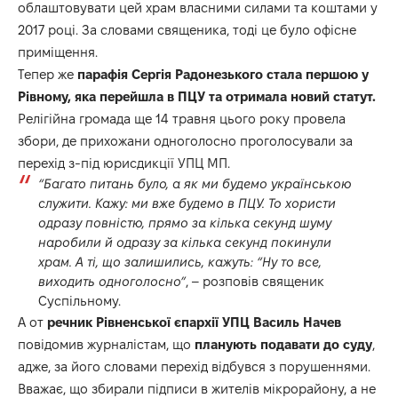
облаштовувати цей храм власними силами та коштами у
2017 році. За словами священика, тоді це було офісне
приміщення.
Тепер же
парафія Сергія Радонезького стала першою у
Рівному, яка перейшла в ПЦУ та отримала новий статут.
Релігійна громада ще 14 травня цього року провела
збори, де прихожани одноголосно проголосували за
перехід з-під юрисдикції УПЦ МП.
“Багато питань було, а як ми будемо українською
служити. Кажу: ми вже будемо в ПЦУ. То хористи
одразу повністю, прямо за кілька секунд шуму
наробили й одразу за кілька секунд покинули
храм. А ті, що залишились, кажуть: “Ну то все,
виходить одноголосно”
, – розповів священик
Суспільному.
А от
речник Рівненської єпархії УПЦ Василь Начев
повідомив журналістам, що
планують подавати до суду
,
адже, за його словами перехід відбувся з порушеннями.
Вважає, що збирали підписи в жителів мікрорайону, а не