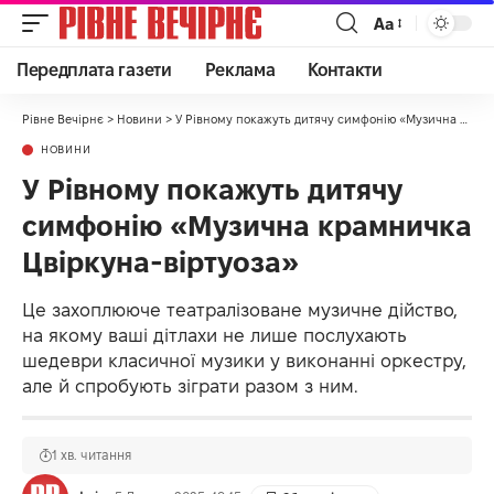
Аа
Передплата газети
Реклама
Контакти
Рівне Вечірнє
>
Новини
>
У Рівному покажуть дитячу симфонію «Музична крамничка Цвіркуна-віртуоза»
НОВИНИ
У Рівному покажуть дитячу
симфонію «Музична крамничка
Цвіркуна-віртуоза»
Це захоплююче театралізоване музичне дійство,
на якому ваші дітлахи не лише послухають
шедеври класичної музики у виконанні оркестру,
але й спробують зіграти разом з ним.
1 хв. читання