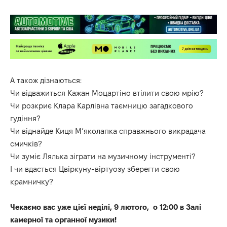
А також дізнаються:
Чи відважиться Кажан Моцартіно втілити свою мрію?
Чи розкриє Клара Карлівна таємницю загадкового
гудіння?
Чи віднайде Киця Мʼяколапка справжнього викрадача
смичків?
Чи зуміє Лялька зіграти на музичному інструменті?
І чи вдасться Цвіркуну-віртуозу зберегти свою
крамничку?
Чекаємо вас уже цієї неділі, 9 лютого, о 12:00 в Залі
камерної та органної музики!