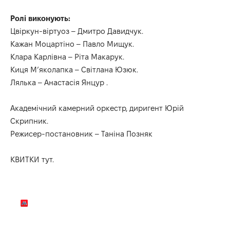
Ролі виконують:
Цвіркун-віртуоз – Дмитро Давидчук.
Кажан Моцартіно – Павло Мищук.
Клара Карлівна – Ріта Макарук.
Киця Мʼяколапка – Світлана Юзюк.
Лялька – Анастасія Янцур .
Академічний камерний оркестр, диригент Юрій
Скрипник.
Режисер-постановник – Таніна Позняк
КВИТКИ тут.