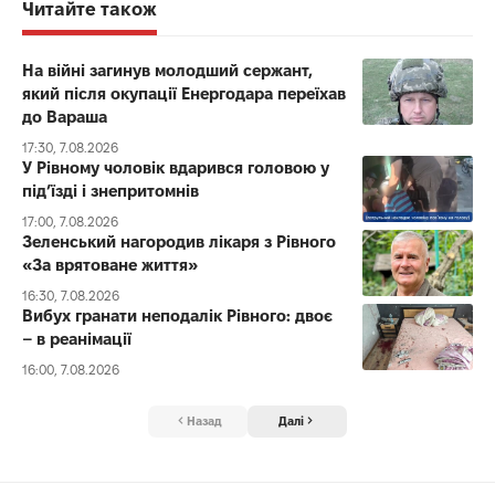
Читайте також
На війні загинув молодший сержант,
який після окупації Енергодара переїхав
до Вараша
17:30, 7.08.2026
У Рівному чоловік вдарився головою у
під’їзді і знепритомнів
17:00, 7.08.2026
Зеленський нагородив лікаря з Рівного
«За врятоване життя»
16:30, 7.08.2026
Вибух гранати неподалік Рівного: двоє
– в реанімації
16:00, 7.08.2026
Назад
Далі