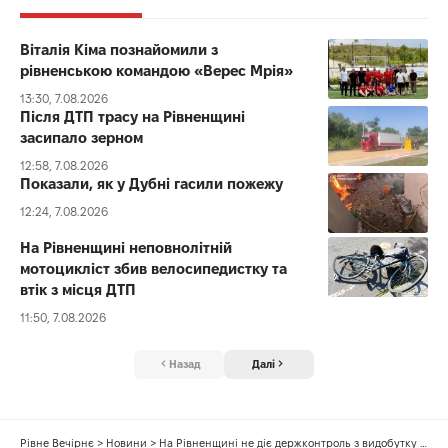
Віталія Кіма познайомили з
рівненською командою «Верес Мрія»
13:30, 7.08.2026
Після ДТП трасу на Рівненщині
засипало зерном
12:58, 7.08.2026
Показали, як у Дубні гасили пожежу
12:24, 7.08.2026
На Рівненщині неповнолітній
мотоцикліст збив велосипедистку та
втік з місця ДТП
11:50, 7.08.2026
Назад
Далі
Рівне Вечірнє
>
Новини
>
На Рівненщині не діє держконтроль з видобутку бурштину – професор