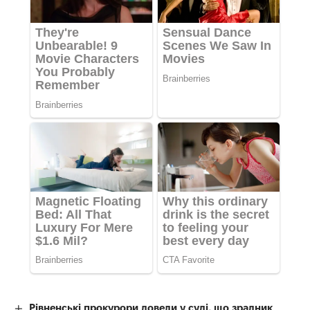
Рівненські прокурори довели у суді, що зрадник