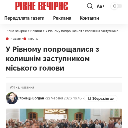
Аа
Передплата газети
Реклама
Контакти
Рівне Вечірнє
>
Новини
>
У Рівному попрощалися з колишнім заступником міського голови
НОВИНИ
МІСТО
У Рівному попрощалися з
колишнім заступником
міського голови
1 хв. читання
Слонець Богдан
22 Червня 2026, 16:45