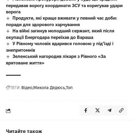
передавав ворогу координати ЗСУ та коригував удари
ворога
Продукти, які краще вживати у певний час доби:
поради для здорового харчування
На війні загинув молодший сержант, який після
окупації Енергодара переїхав до Вараша
У Рівному чоловік вдарився головою у під’їзді і
знепритомнів
Зеленський нагородив лікаря з Рівного «За
врятоване життя»
ТЕГИ:
Відео
Микола Дядюсь
Топ
Читайте також