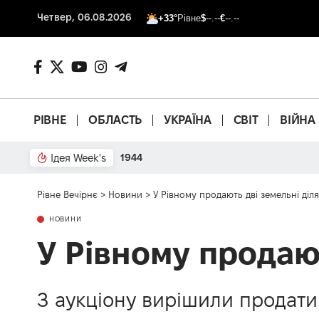
Четвер, 06.08.2026
+33°
Рівне
$
--.--
€
--.--
РІВНЕ
ОБЛАСТЬ
УКРАЇНА
СВІТ
ВІЙНА
Ідея Week's
1944
Рівне Вечірнє
>
Новини
>
У Рівному продають дві земельні діл
НОВИНИ
У Рівному продают
З аукціону вирішили продати 