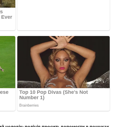
чний чоловік: поліція просить допомогти в пошуках