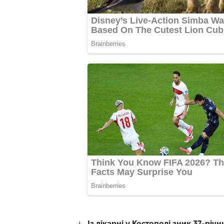
Із лікарні у Костополі зник 37-рі