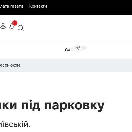
лата газети
Контакти
9
Аа
Несенюком
нки під парковку
ївській.