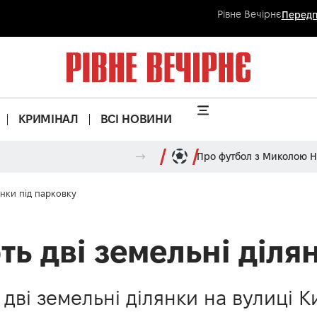
Рівне Вечірнє
Передп
КРИМІНАЛ
ВСІ НОВИНИ
Про футбол з Миколою 
янки під парковку
ь дві земельні діля
дві земельні ділянки на вулиці Ки