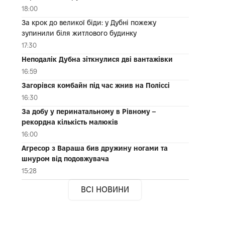
18:00
За крок до великої біди: у Дубні пожежу
зупинили біля житлового будинку
17:30
Неподалік Дубна зіткнулися дві вантажівки
16:59
Загорівся комбайн під час жнив на Поліссі
16:30
За добу у перинатальному в Рівному –
рекордна кількість малюків
16:00
Агресор з Вараша бив дружину ногами та
шнуром від подовжувача
15:28
ВСІ НОВИНИ