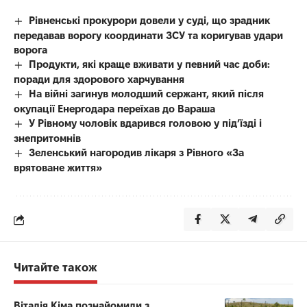
Рівненські прокурори довели у суді, що зрадник
передавав ворогу координати ЗСУ та коригував удари
ворога
Продукти, які краще вживати у певний час доби:
поради для здорового харчування
На війні загинув молодший сержант, який після
окупації Енергодара переїхав до Вараша
У Рівному чоловік вдарився головою у під’їзді і
знепритомнів
Зеленський нагородив лікаря з Рівного «За
врятоване життя»
Читайте також
Віталія Кіма познайомили з