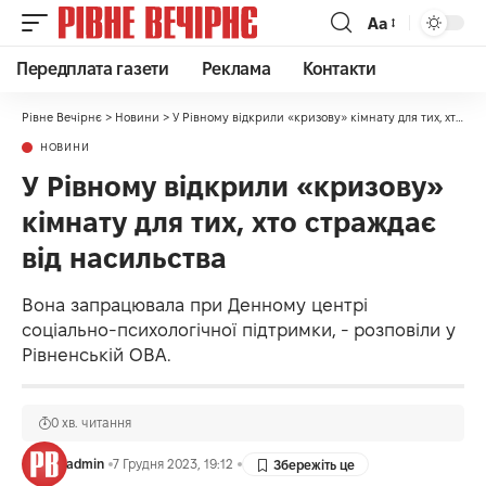
Аа
Передплата газети
Реклама
Контакти
Рівне Вечірнє
>
Новини
>
У Рівному відкрили «кризову» кімнату для тих, хто страждає від насильства
НОВИНИ
У Рівному відкрили «кризову»
кімнату для тих, хто страждає
від насильства
Вона запрацювала при Денному центрі
соціально-психологічної підтримки, - розповіли у
Рівненській ОВА.
0 хв. читання
admin
7 Грудня 2023, 19:12