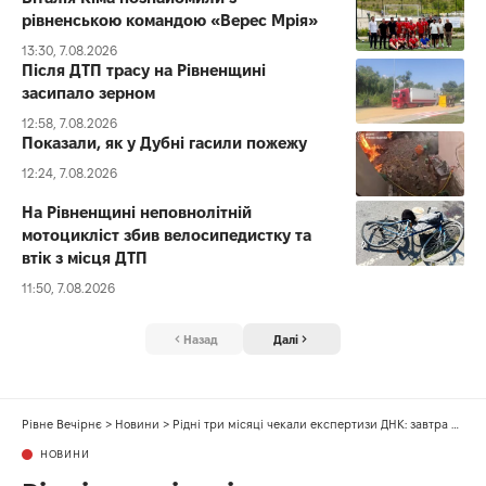
рівненською командою «Верес Мрія»
13:30, 7.08.2026
Після ДТП трасу на Рівненщині
засипало зерном
12:58, 7.08.2026
Показали, як у Дубні гасили пожежу
12:24, 7.08.2026
На Рівненщині неповнолітній
мотоцикліст збив велосипедистку та
втік з місця ДТП
11:50, 7.08.2026
Назад
Далі
Рівне Вечірнє
>
Новини
>
Рідні три місяці чекали експертизи ДНК: завтра у Рівному попрощаються з 42-річним сержантом
НОВИНИ