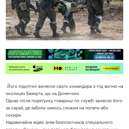
Його підопічні винесли свого командира з-під вогню на
околицях Бахмута, що на Донеччині.
Однак після порятунку товариші по службі занесли його
за сарай, де забили чимось схожим на лопати або
сокири.
Надзвичайне відео зняв безпілотників спеціального