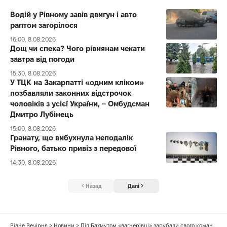
Водій у Рівному завів двигун і авто
раптом загорілося
16:00, 8.08.2026
Дощ чи спека? Чого рівнянам чекати
завтра від погоди
15:30, 8.08.2026
У ТЦК на Закарпатті «одним кліком»
позбавляли законних відстрочок
чоловіків з усієї України, – Омбудсман
Дмитро Лубінець
15:00, 8.08.2026
Гранату, що вибухнула неподалік
Рівного, батько привіз з передової
14:30, 8.08.2026
Назад
Далі
Рівне Вечірнє
>
Новини
>
Під Бахмутом «вагнерівці» зарубали свого командира (ВІДЕО)