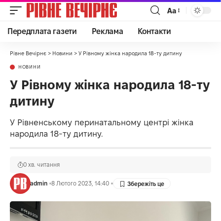
Аа
Передплата газети
Реклама
Контакти
Рівне Вечірнє
>
Новини
>
У Рівному жінка народила 18-ту дитину
НОВИНИ
У Рівному жінка народила 18-ту
дитину
У Рівненському перинатальному центрі жінка
народила 18-ту дитину.
0 хв. читання
admin
8 Лютого 2023, 14:40