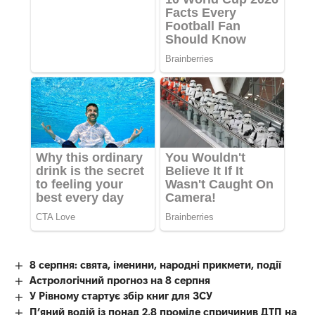
8 серпня: свята, іменини, народні прикмети, події
Астрологічний прогноз на 8 серпня
У Рівному стартує збір книг для ЗСУ
П’яний водій із понад 2,8 проміле спричинив ДТП на