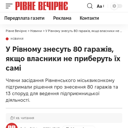
Аа
Передплата газети
Реклама
Контакти
Рівне Вечірнє
>
Новини
>
У Рівному знесуть 80 гаражів, якщо власники не приберуть їх самі
НОВИНИ
У Рівному знесуть 80 гаражів,
якщо власники не приберуть їх
самі
Члени засідання Рівненського міськвиконкому
підтримали рішення про знесення 80 гаражів та
13 споруд для ведення підприємницької
діяльності.
1 хв. читання