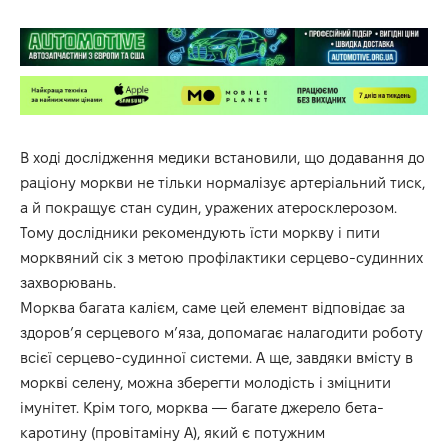
В ході дослідження медики встановили, що додавання до
раціону моркви не тільки нормалізує артеріальний тиск,
а й покращує стан судин, уражених атеросклерозом.
Тому дослідники рекомендують їсти моркву і пити
морквяний сік з метою профілактики серцево-судинних
захворювань.
Морква багата калієм, саме цей елемент відповідає за
здоров’я серцевого м’яза, допомагає налагодити роботу
всієї серцево-судинної системи. А ще, завдяки вмісту в
моркві селену, можна зберегти молодість і зміцнити
імунітет. Крім того, морква — багате джерело бета-
каротину (провітаміну А), який є потужним