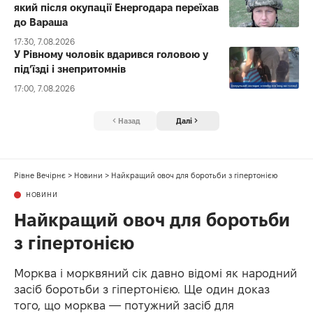
який після окупації Енергодара переїхав
до Вараша
17:30, 7.08.2026
У Рівному чоловік вдарився головою у
під’їзді і знепритомнів
17:00, 7.08.2026
Назад
Далі
Рівне Вечірнє
>
Новини
>
Найкращий овоч для боротьби з гіпертонією
НОВИНИ
Найкращий овоч для боротьби
з гіпертонією
Морква і морквяний сік давно відомі як народний
засіб боротьби з гіпертонією. Ще один доказ
того, що морква — потужний засіб для