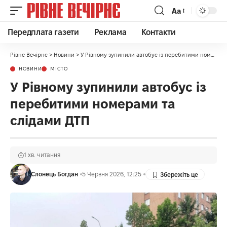
Аа
Передплата газети
Реклама
Контакти
Рівне Вечірнє
>
Новини
>
У Рівному зупинили автобус із перебитими номерами та слідами ДТП
НОВИНИ
МІСТО
У Рівному зупинили автобус із
перебитими номерами та
слідами ДТП
1 хв. читання
Слонець Богдан
5 Червня 2026, 12:25