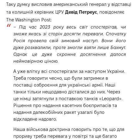
Таку думку висловив американський генерал у відставці
та колишній керівник ЦРУ
Девід Петреус
, повідомляє
The Washington Post
:
– Під час 2023 року весь світ спостерігав, чи
зможе якась зі сторін досягти переваги. Спочатку
Росія провела свій зимовий наступ. Вони його
дуже розхвалили, проте змогли взяти лише Бахмут.
Однак це дуже скромне досягнення далося
неймовірною ціною.
А уже влітку всі спостерігали за наступом України.
Треба говорити чесно, що були затримки в
поставці озброєння для українські армії. Наші
танки тільки нещодавно дісталися до них. Через
це німці затягнули з поставкою танків «Leopard».
Рішення про надання касетних боєприпасів та
надання далекобійних ракет узагалі було
відкладене надовго.
Наша військова доктрина говорить про те, що для
прориву треба перевага у повітрі та ще багато