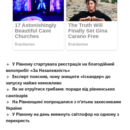
У Рівному стартувала реєстрація на благодійний
велопробіг «За Незалежність»
Експерт пояснив, чому знищити «Іскандер» до
запуску майже неможливо
Як не отруїтися грибами: поради від рівненських
санлікарів
На Рівненщині попрощалися з п’ятьма захисниками
України
У Рівному на день вимкнуть світлофор на одному з
перехресть