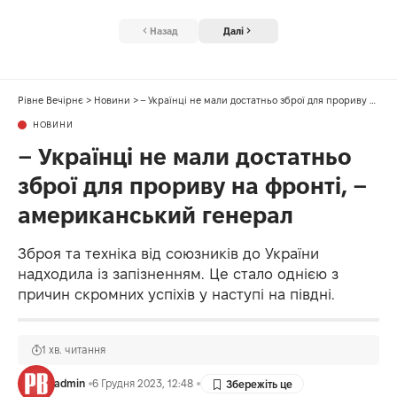
Назад
Далі
Рівне Вечірнє
>
Новини
>
– Українці не мали достатньо зброї для прориву на фронті, – американський генерал
НОВИНИ
– Українці не мали достатньо
зброї для прориву на фронті, –
американський генерал
Зброя та техніка від союзників до України
надходила із запізненням. Це стало однією з
причин скромних успіхів у наступі на півдні.
1 хв. читання
admin
6 Грудня 2023, 12:48