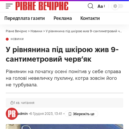
Аа
Передплата газети
Реклама
Контакти
Рівне Вечірнє
>
Новини
>
У рівнянина під шкірою жив 9-сантиметровий черв’як
НОВИНИ
У рівнянина під шкірою жив 9-
сантиметровий черв’як
Рівнянин на початку осені помітив у себе справа
на голові невеличку пухлину, котра зовсім його
не турбувала.
1 хв. читання
admin
6 Грудня 2023, 13:41