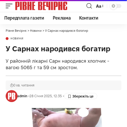
Аа
Передплата газети
Реклама
Контакти
Рівне Вечірнє
>
Новини
>
У Сарнах народився богатир
НОВИНИ
У Сарнах народився богатир
У районній лікарні Сарн народився хлопчик -
вагою 5065 г та 59 см зростом.
0 хв. читання
admin
28 Січня 2025, 12:35