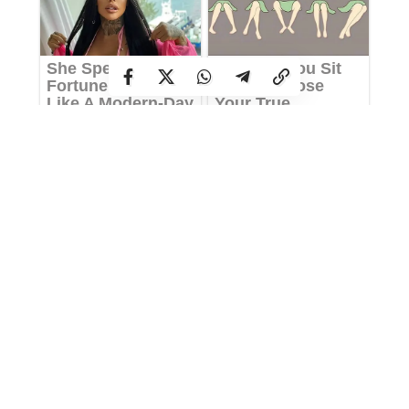
Водії заставили автівками весь тротуар на шляху до