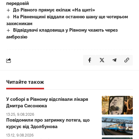
передовій
До Рівного прямує екіпаж «На щиті»
На Рівненщині віддали останню шану ще чотирьом
захисникам
Відвідувачі кладовища у Рівному чхають через
амброзію
Читайте також
У соборі в Рівному відспівали лікаря
Дмитра Сисонюка
13:25, 9.08.2026
Повідомили про затримку потяга, що
курсує від Здолбунова
13:12, 9.08.2026