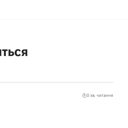
яться
0 хв. читання