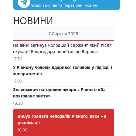
тільки важливі та перевірені новини
НОВИНИ
7 Серпня 2026
На війні загинув молодший сержант, який після
окупації Енергодара переїхав до Вараша
17:30
У Рівному чоловік вдарився головою у під’їзді і
знепритомнів
17:00
Зеленський нагородив лікаря з Рівного «За
врятоване життя»
16:30
Вибух гранати неподалік Рівного: двоє – в
реанімації
16:00