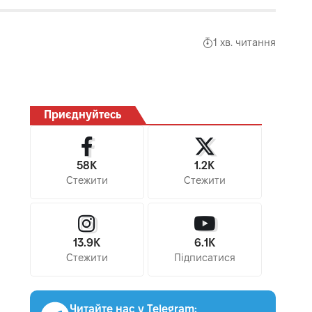
1 хв. читання
Приєднуйтесь
58K
1.2K
Стежити
Стежити
13.9K
6.1K
Стежити
Підписатися
Читайте нас у Telegram: