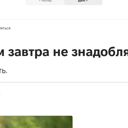
Назад
Далі
ляться
м завтра не знадобл
ь.