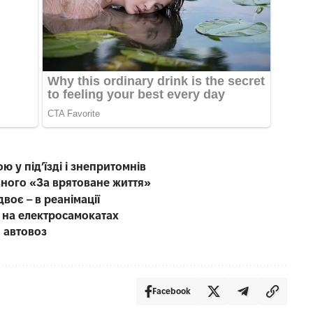
ю у під’їзді і знепритомнів
вного «За врятоване життя»
воє – в реанімації
ю на електросамокатах
 автовоз
Facebook