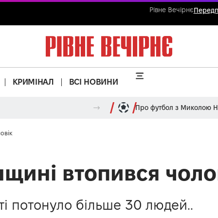
Рівне Вечірнє
Передп
КРИМІНАЛ
ВСІ НОВИНИ
Про футбол з Миколою 
овік
нщині втопився чоло
ті потонуло більше 30 людей..