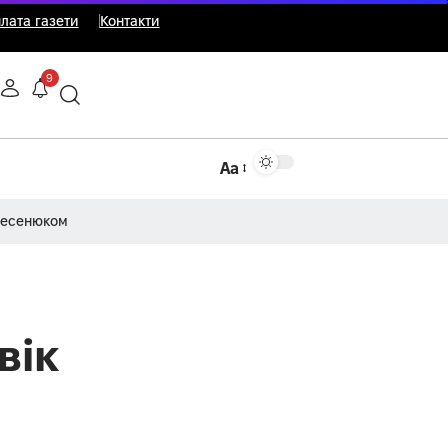
лата газети
Контакти
9
Аа
Несенюком
вік