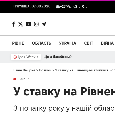
П’ятниця, 07.08.2026
+23°
Рівне
$
--.--
€
--.--
РІВНЕ
ОБЛАСТЬ
УКРАЇНА
СВІТ
ВІЙНА
Ідея Week's
Що з басейном?
Рівне Вечірнє
>
Новини
>
У ставку на Рівненщині втопився чол
НОВИНИ
У ставку на Рівне
З початку року у нашій облас