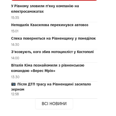
У Рівному зловили п’яну компанію на
електросамокатах
15:35
Неподалік Квасилова перекинувся автовоз
15:01
Спека повернеться на Рівненщину у понеділок
14:30
З’ясовують, кого збив мотоцикліст у Костополі
14:00
Віталія Кіма познайомили з рівненською
командою «Верес Мрія»
13:30
Після ДТП трасу на Рівненщині засипало
зерном
12:58
ВСІ НОВИНИ