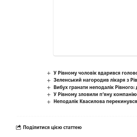
У Рівному чоловік вдарився голово
Зеленський нагородив лікаря з Рі
Вибух гранати неподалік Рівного: д
У Рівному зловили п’яну компані
Неподалік Квасилова перекинувся
Поділитися цією статтею