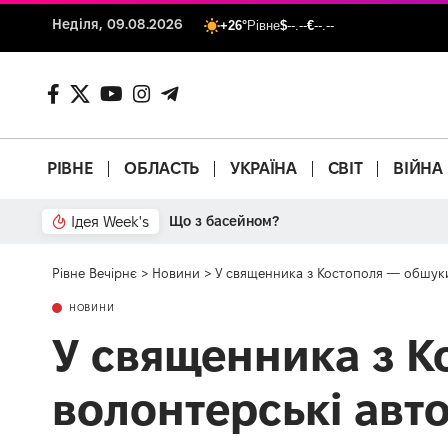
Неділя, 09.08.2026
+26°
Рівне
$
--.--
€
--.--
РІВНЕ
ОБЛАСТЬ
УКРАЇНА
СВІТ
ВІЙНА
Ідея Week's
Від паркану до картонки
Рівне Вечірнє
>
Новини
>
У священника з Костополя — обшуки
НОВИНИ
У священника з К
волонтерські авт