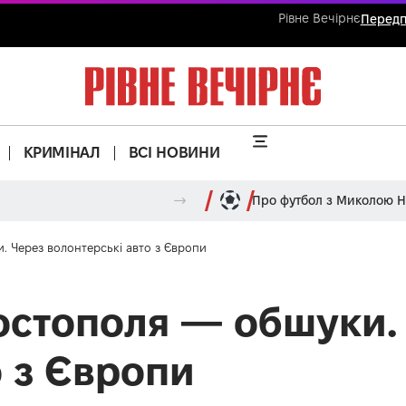
Рівне Вечірнє
Передп
КРИМІНАЛ
ВСІ НОВИНИ
Про футбол з Миколою 
. Через волонтерські авто з Європи
остополя — обшуки.
о з Європи