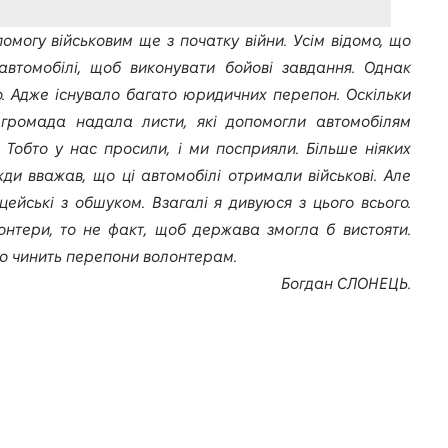
огу військовим ще з початку війни. Усім відомо, що
автомобілі, щоб виконувати бойові завдання. Однак
о. Адже існувало багато юридичних перепон. Оскільки
а громада надала листи, які допомогли автомобілям
 Тобто у нас просили, і ми посприяли. Більше ніяких
жди вважав, що ці автомобілі отримали військові. Але
йські з обшуком. Взагалі я дивуюся з цього всього.
онтери, то не факт, щоб держава змогла б вистояти.
о чинить перепони волонтерам.
Богдан СЛОНЕЦЬ.