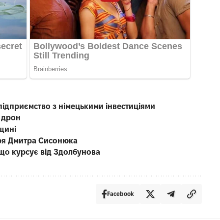
підприємство з німецькими інвестиціями
 дрон
щині
каря Дмитра Сисонюка
що курсує від Здолбунова
Facebook