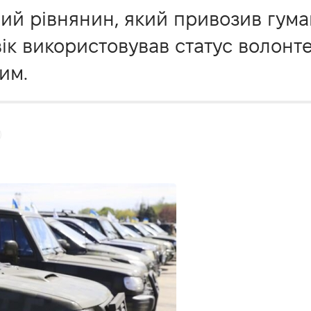
й рівнянин, який привозив гуман
ік використовував статус волонт
им.