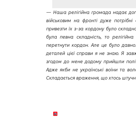
— Наша релігійна громада надає допом
військовим на фронті дуже потрібні 
привезти їх з-за кордону було складн
була певна складність, то релігійн
перетнути кордон. Але це було давно.
деталей цієї справи я не знаю. Я зав
згодом до мене додому прийшли поліце
Адже якби не українські воїни та вол
Складається враження, що хтось штучн