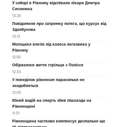
У соборі в Рівному відспівали лікаря Дмитра
Сисонюка
13:25
Повідомили про затримку потяга, що курсує від
Здолбунова
13:12
Мотоцикл влетів під колеса легковика у
Рівному
12:50
Обірвалося життя стрільця з Полісся
12:33
У понеділок рівнянам парасольки не
знадобляться
12:00
Юний водій на смерть збив пішохода на
Рівненщині
11:31
Рівненщина частково компенсує дизпальне ще
16 підприємствам