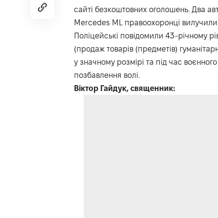
сайті безкоштовних оголошень. Два ав
Mercedes ML правоохоронці вилучили т
Поліцейські повідомили 43-річному рів
(продаж товарів (предметів) гуманіта
у значному розмірі та під час воєнного
позбавлення волі.
Віктор Гайдук, священник: