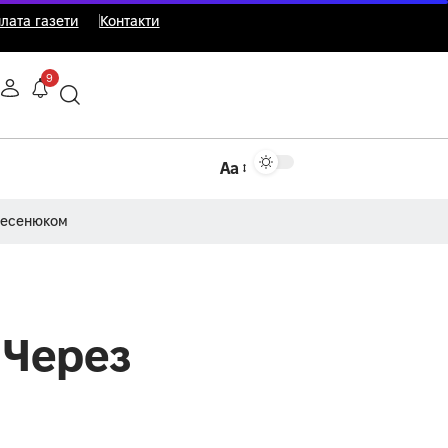
лата газети
Контакти
9
Аа
Несенюком
 Через