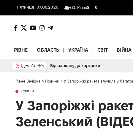
П’ятниця, 07.08.2026
+21°
Рівне
$
--.--
€
--.--
РІВНЕ
ОБЛАСТЬ
УКРАЇНА
СВІТ
ВІЙНА
Ідея Week's
Від паркану до картонки
Рівне Вечірнє
>
Новини
>
У Запоріжжі ракета влучила у багато
НОВИНИ
У Запоріжжі ракет
Зеленський (ВІДЕ