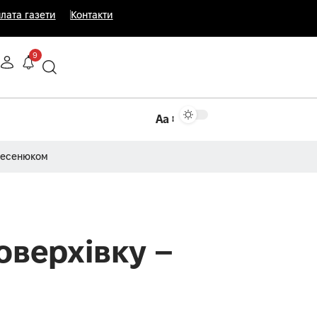
лата газети
Контакти
9
Аа
Несенюком
оверхівку –