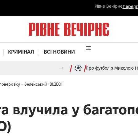
Рівне Вечірнє
Передп
КРИМІНАЛ
ВСІ НОВИНИ
Про футбол з Миколою 
поверхівку – Зеленський (ВІДЕО)
а влучила у багатоп
О)