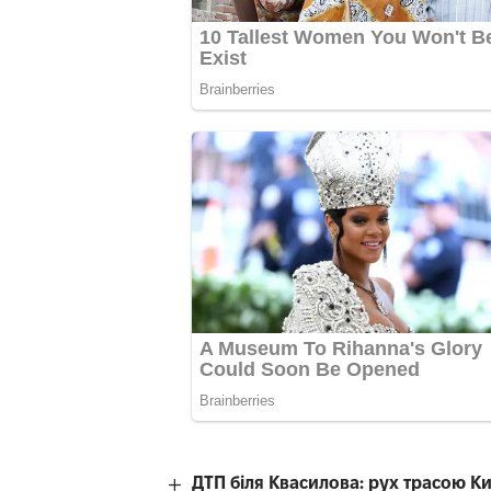
ДТП біля Квасилова: рух трасою К