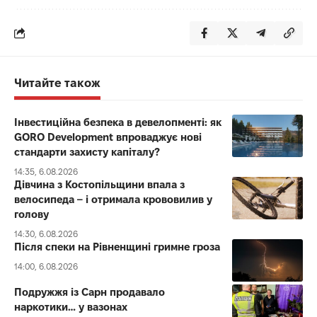
Читайте також
Інвестиційна безпека в девелопменті: як
GORO Development впроваджує нові
стандарти захисту капіталу?
14:35, 6.08.2026
Дівчина з Костопільщини впала з
велосипеда – і отримала крововилив у
голову
14:30, 6.08.2026
Після спеки на Рівненщині гримне гроза
14:00, 6.08.2026
Подружжя із Сарн продавало
наркотики… у вазонах