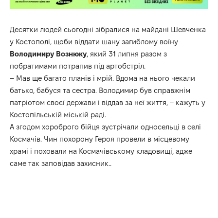
Десятки людей сьогодні зібралися на майдані Шевченка
у Костополі, щоби віддати шану загиблому воїну
Володимиру
Вознюку
, який 31 липня разом з
побратимами потрапив під артобстріл.
– Мав ще багато планів і мрій. Вдома на нього чекали
батько, бабуся та сестра. Володимир був справжнім
патріотом своєї держави і віддав за неї життя, –
кажуть
у
Костопільській міській раді.
А згодом хороброго бійця зустрічали односельці в селі
Космачів. Чин похорону Героя провели в місцевому
храмі і поховали на Космачівському кладовищі, адже
саме так заповідав захисник..