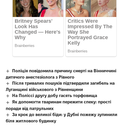
Поліція повідомила причину смерті на Вінниччині
дитячого анестезіолога з Рівного
Після тривалих пошуків підтвердили загибель на
Луганщині військового з Рівненщини
На Поліссі другу добу гасять торфовища
Як допомогти тваринам пережити спеку: прості
поради від патрульних
За крок до великої біди: у Дубні пожежу зупинили
біля житлового будинку