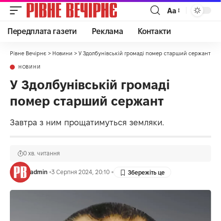
Аа
Передплата газети
Реклама
Контакти
Рівне Вечірнє
>
Новини
>
У Здолбунівській громаді помер старший сержант
НОВИНИ
У Здолбунівській громаді
помер старший сержант
Завтра з ним прощатимуться земляки.
0 хв. читання
admin
3 Серпня 2024, 20:10