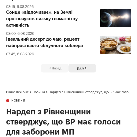
08:15, 6.08.2026
Сонце «відпочиває»: на Землі
прогнозують низьку геомагнітну
активність
08:00, 6.08.2026
Ідеальний десерт до чаю: рецепт
найпростішого яблучного коблера
07:45, 6.08.2026
Назад
Далі
Рівне Вечірнє
>
Новини
>
Нардеп з Рівненщини стверджує, що ВР має голоси для заборони МП
НОВИНИ
Нардеп з Рівненщини
стверджує, що ВР має голоси
для заборони МП