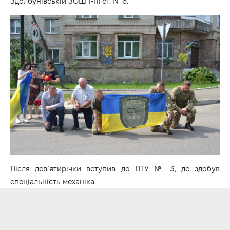
Здолбунівській ЗОШ І-ІІІ ст. № 6.
Після дев’ятирічки вступив до ПТУ № 3, де здобув
спеціальність механіка.