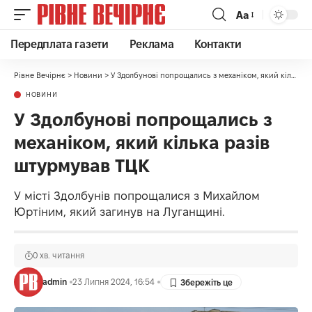
Аа
Передплата газети
Реклама
Контакти
Рівне Вечірнє
>
Новини
>
У Здолбунові попрощались з механіком, який кілька разів штурмував ТЦК
НОВИНИ
У Здолбунові попрощались з
механіком, який кілька разів
штурмував ТЦК
У місті Здолбунів попрощалися з Михайлом
Юртіним, який загинув на Луганщині.
0 хв. читання
admin
23 Липня 2024, 16:54