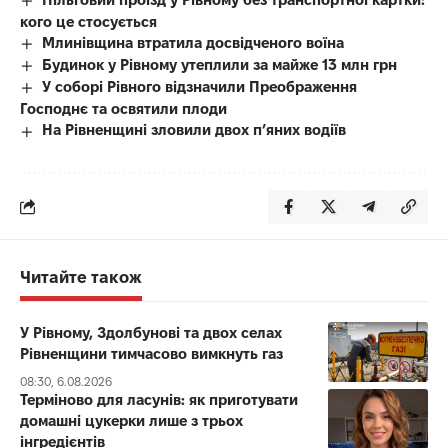
кого це стосується
Млинівщина втратила досвідченого воїна
Будинок у Рівному утеплили за майже 13 млн грн
У соборі Рівного відзначили Преображення
Господнє та освятили плоди
На Рівненщині зловили двох п’яних водіїв
Читайте також
У Рівному, Здолбунові та двох селах
Рівненщини тимчасово вимкнуть газ
08:30, 6.08.2026
Терміново для ласунів: як приготувати
домашні цукерки лише з трьох
інгредієнтів