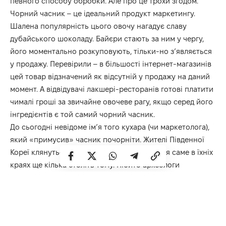
певного способу обробки. Але про це трохи згодом.
Чорний часник – це ідеальний продукт маркетингу.
Шалена популярність цього овочу нагадує славу
дубайського шоколаду. Байєри стають за ним у чергу,
його моментально розкуповують, тільки-но з’являється
у продажу. Перевірили – в більшості інтернет-магазинів
цей товар відзначений як відсутній у продажу на даний
момент. А відвідувачі лакшері-ресторанів готові платити
чималі гроші за звичайне овочеве рагу, якщо серед його
інгредієнтів є той самий чорний часник.
До сьогодні невідоме ім’я того кухара (чи маркетолога),
який «примусив» часник почорніти. Жителі Південної
Кореї клянуться, що чорний часник з’явився саме в їхніх
краях ще кілька століть тому. Нібито археологи
розкопали глиняні горщики з цим овочем. Історики,
щоправда, скептично заявляють, що чорний часник
почали подавати тільки у 80-х роках минулого століття в
тій же Південній Кореї. Поступово такий часничок