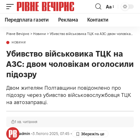
Аа
Передплата газети
Реклама
Контакти
Рівне Вечірнє
>
Новини
>
Убивство військовика ТЦК на АЗС: двом чоловікам оголосили підозру
НОВИНИ
Убивство військовика ТЦК на
АЗС: двом чоловікам оголосили
підозру
Двом жителям Полтавщини повідомлено про
підозру через убивство військовослужбовця ТЦК
на автозаправці.
1 хв. читання
admin
3 Лютого 2025, 07:45