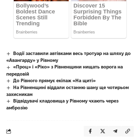
Водії заставили автівками весь тротуар на шляху до
«Авангарду» у Рівному
«Проц» і «Ріко» з Рівненщини нищать ворога на
передовій
До Рівного прямує екіпаж «На щиті»
На Рівненщині віддали останню шану ще чотирьом
захисникам
Відвідувачі кладовища у Рівному чхають через
амброзію