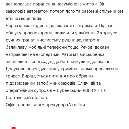
вогнепальне поранення несумісне із життям. Він
заволодів автоматом потерпілого та разом зі спільником
втік із місця події.
Через кілька годин підозрюваних затримали. Під час
обшуку правоохоронці вилучили у лубенця 2 корпуси
ручних гранат, мисливську рушницю, патрони,
балаклаву, мобільні телефони тощо. Речові докази
направлені на експертизи. Автомат військовика
знайшли в лісопосадці, де його кинули підозрювані.
Досудове розслідування у кримінальному провадженні
триває. Вирішується питання про обрання
підозрюваним запобіжних заходів. Слідчі дії та
оперативний супровід – Лубенський РВП ГУНП в
Полтавській області.
Офіс генерального прокурора України.