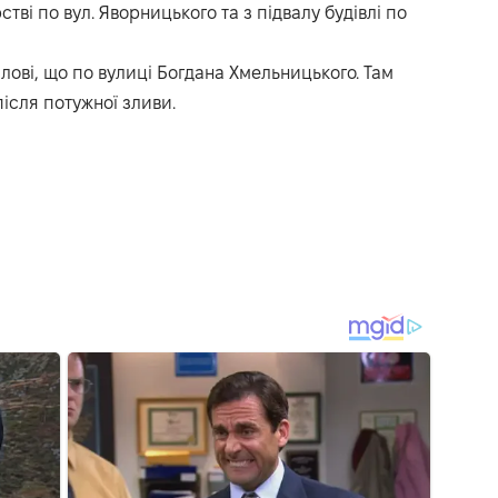
стві по вул.
Яворницького та з підвалу будівлі по
илові, що по вулиці
Богдана Хмельницького.
Там
після потужної зливи.