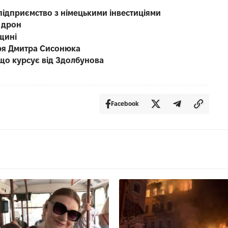
підприємство з німецькими інвестиціями
 дрон
щині
каря Дмитра Сисонюка
що курсує від Здолбунова
Facebook