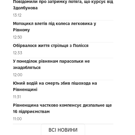
Повідомили про затримку потяга, що курсує від
Здолбунова
13:12
Мотоцикл влетів під колеса легковика у
Рівному
12:50
Обірвалося життя стрільця з Полісся
12:33
У понеділок рівнянам парасольки не
знадобляться
12:00
Юний водій на смерть збив пішохода на
Рівненщині
11:31
Рівненщина частково компенсує дизпальне ще
16 підприємствам
11:00
ВСІ НОВИНИ