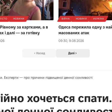
МІСТО
НОВИНИ
ВІЙНА
НОВИНИ
УКРАЇНА
Рівному за картками, а в
Одеса пережила одну з на
 і далі — за готівку
масованих атак
026
09:30, 9.08.2026
Назад
Далі
ти. Експерти — про причини підвищеної денної сонливості
ійно хочеться спати
ої денної сонливост