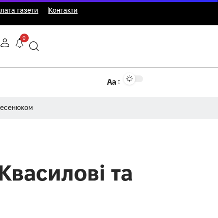
лата газети
Контакти
9
Аа
Несенюком
Квасилові та