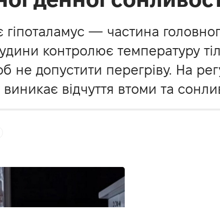
 гіпоталамус — частина головного
судини контролює температуру ті
 не допустити перегріву. На рег
 виникає відчуття втоми та сонлив