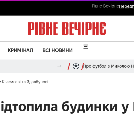
Рівне Вечірнє
Передп
КРИМІНАЛ
ВСІ НОВИНИ
Про футбол з Миколою 
 Квасилові та Здолбунові
ідтопила будинки у 