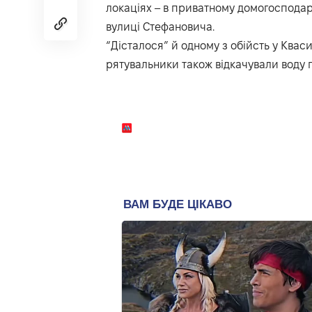
локаціях – в приватному домогосподар
вулиці Стефановича.
“Дісталося” й одному з обійсть у Квас
рятувальники також відкачували воду 