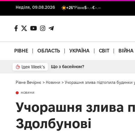
Неділя, 09.08.2026
+26°
Рівне
$
--.--
€
--.--
РІВНЕ
ОБЛАСТЬ
УКРАЇНА
СВІТ
ВІЙНА
Ідея Week's
Що з басейном?
Рівне Вечірнє
>
Новини
>
Учорашня злива підтопила будинки у
НОВИНИ
Учорашня злива п
Здолбунові