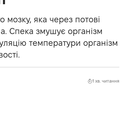
 мозку, яка через потові
ла. Спека змушує організм
уляцію температури організм
ості.
1 хв. читання