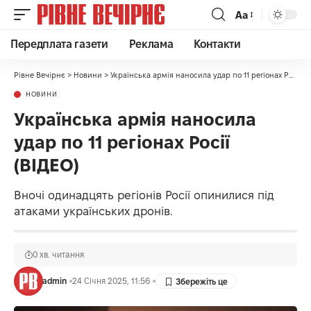
Аа
Передплата газети
Реклама
Контакти
Рівне Вечірнє
>
Новини
>
Українська армія наносила удар по 11 регіонах Росії (ВІДЕО)
НОВИНИ
Українська армія наносила
удар по 11 регіонах Росії
(ВІДЕО)
Вночі одинадцять регіонів Росії опинилися під
атаками українських дронів.
0 хв. читання
admin
24 Січня 2025, 11:56