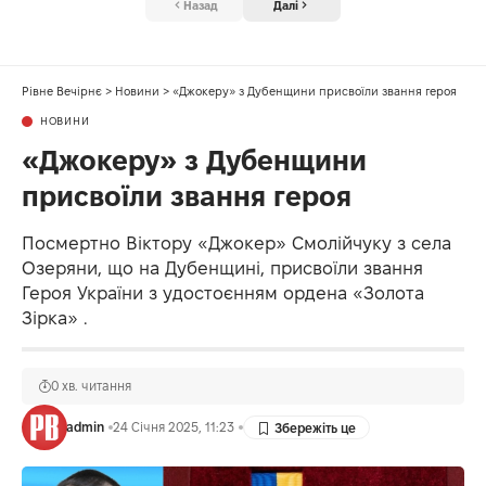
Назад
Далі
Рівне Вечірнє
>
Новини
>
«Джокеру» з Дубенщини присвоїли звання героя
НОВИНИ
«Джокеру» з Дубенщини
присвоїли звання героя
Посмертно Віктору «Джокер» Смолійчуку з села
Озеряни, що на Дубенщині, присвоїли звання
Героя України з удостоєнням ордена «Золота
Зірка» .
0 хв. читання
admin
24 Січня 2025, 11:23