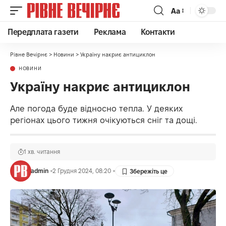
Аа
Передплата газети
Реклама
Контакти
Рівне Вечірнє
>
Новини
>
Україну накриє антициклон
НОВИНИ
Україну накриє антициклон
Але погода буде відносно тепла. У деяких
регіонах цього тижня очікуються сніг та дощі.
1 хв. читання
admin
2 Грудня 2024, 08:20