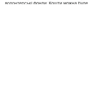
волонтерські фонди. Кошти можна буде
отримати впродовж трьох місяців – до 28
лютого, а витратити до кінця 2025 року.