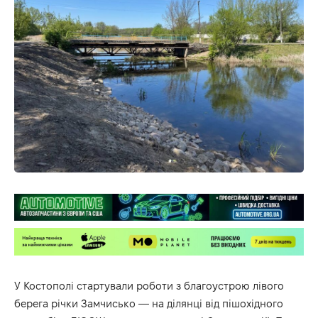
У Костополі стартували роботи з благоустрою лівого
берега річки Замчисько — на ділянці від пішохідного