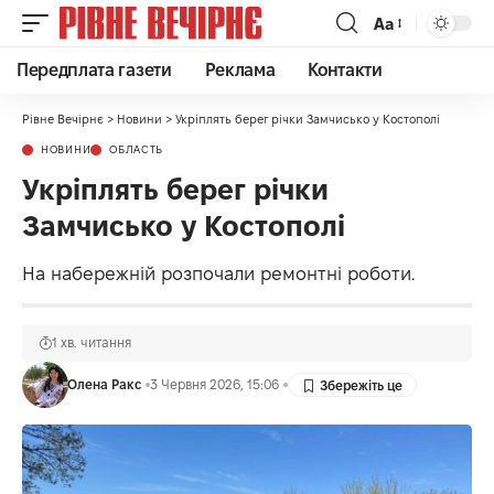
Аа
Передплата газети
Реклама
Контакти
Рівне Вечірнє
>
Новини
>
Укріплять берег річки Замчисько у Костополі
НОВИНИ
ОБЛАСТЬ
Укріплять берег річки
Замчисько у Костополі
На набережній розпочали ремонтні роботи.
1 хв. читання
Олена Ракс
3 Червня 2026, 15:06