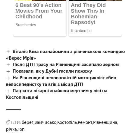
Віталія Кіма познайомили з рівненською командою
«Верес Мрія»
Після ДТП трасу на Рівненщині засипало зерном
Показали, як у Дубні гасили пожежу
На Рівненщині неповнолітній мотоцикліст збив
велосипедистку та втік з місця ДТП
Пацієнта лікарні знайшли мертвим у лісі на
Костопільщині
ТЕГИ:
берег
Замчисько
Костопіль
Ремонт
Рівненщина
річка
Топ