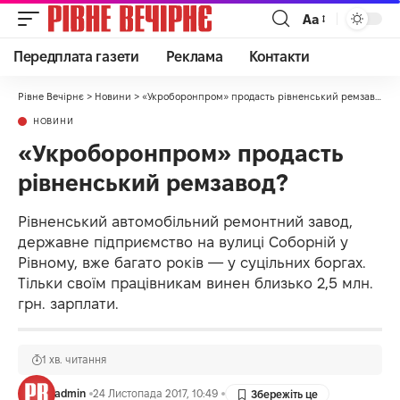
Аа
Передплата газети
Реклама
Контакти
Рівне Вечірнє
>
Новини
>
«Укроборонпром» продасть рівненський ремзавод?
НОВИНИ
«Укроборонпром» продасть
рівненський ремзавод?
Рівненський автомобільний ремонтний завод,
державне підприємство на вулиці Соборній у
Рівному, вже багато років — у суцільних боргах.
Тільки своїм працівникам винен близько 2,5 млн.
грн. зарплати.
1 хв. читання
admin
24 Листопада 2017, 10:49