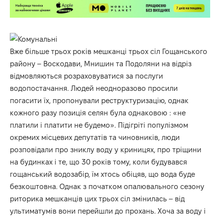
Вже більше трьох років мешканці трьох сіл Гощанського
району – Воскодави, Мнишин та Подоляни на відріз
відмовляються розраховуватися за послуги
водопостачання. Людей неодноразово просили
погасити їх, пропонували реструктуризацію, однак
кожного разу позиція селян була однаковою : «не
платили і платити не будемо». Підігріті популізмом
окремих місцевих депутатів та чиновників, люди
розповідали про зниклу воду у криницях, про тріщини
на будинках і те, що 30 років тому, коли будувався
гощанський водозабір, їм хтось обіцяв, що вода буде
безкоштовна. Однак з початком опалювального сезону
риторика мешканців цих трьох сіл змінилась – від
ультиматумів вони перейшли до прохань. Хоча за воду і