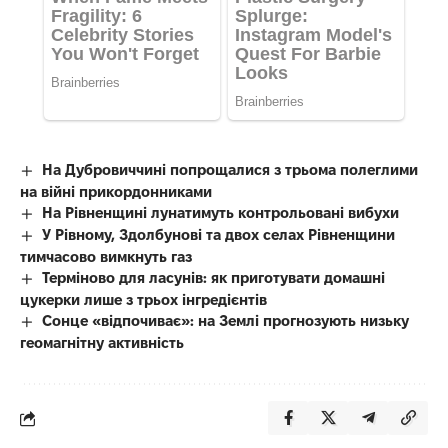
На Дубровиччині попрощалися з трьома полеглими
на війні прикордонниками
На Рівненщині лунатимуть контрольовані вибухи
У Рівному, Здолбунові та двох селах Рівненщини
тимчасово вимкнуть газ
Терміново для ласунів: як приготувати домашні
цукерки лише з трьох інгредієнтів
Сонце «відпочиває»: на Землі прогнозують низьку
геомагнітну активність