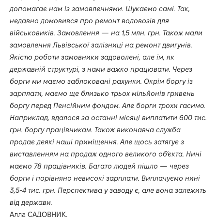
допомагає нам із замовленнями. Шукаємо самі. Так,
недавно домовився про ремонт водовозів для
військовиків. Замовлення — на 1,5 млн. грн. Також мали
замовлення Львівської залізниці на ремонт двигунів.
Якістю роботи замовники задоволені, але їм, як
державній структурі, з нами важко працювати. Через
борги ми маємо заблоковані рахунки. Окрім боргу із
зарплати, маємо ще близько трьох мільйонів гривень
боргу перед Пенсійним фондом. Але борги трохи гасимо.
Наприклад, вдалося за останні місяці виплатити 600 тис.
грн. боргу працівникам. Також виконавча служба
продає деякі наші приміщення. Але щось затягує з
виставленням на продаж одного великого об’єкта. Нині
маємо 78 працівників. Багато людей пішло — через
борги і порівняно невисокі зарплати. Виплачуємо нині
3,5-4 тис. грн. Перспектива у заводу є, але вона залежить
від держави.
Алла САДОВНИК.