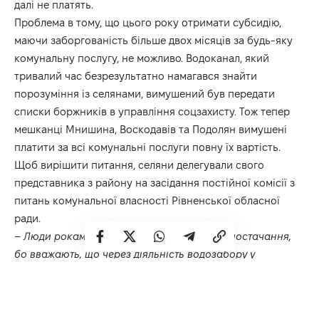
далі не платять.
Проблема в тому, що цього року отримати субсидію,
маючи заборгованість більше двох місяців за будь-яку
комунальну послугу, не можливо. Водоканал, який
тривалий час безрезультатно намагався знайти
порозуміння із селянами, вимушений був передати
списки боржників в управління соцзахисту. Тож тепер
мешканці Мнишина, Воскодавів та Подолян вимушені
платити за всі комунальні послуги повну їх вартість.
Щоб вирішити питання, селяни делегували свого
представника з району на засідання постійної комісії з
питань комунальної власності Рівненської обласної
ради.
–
Люди роками звикли не платити за водопостачання,
бо вважають, що через діяльність водозабору у
Горбакові в них повисихали криниці, потріскали
будинки, –
говорить заступник голови Гощанської
районної ради Валентин Бедричук. –
Але зараз виникла