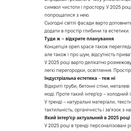
символ чистоти і простору. У 2025 році
попрощатися з нею.
Сьогодні світлі фасади варто доповни
додати в простір глибини та естетики.
Туди
ж
–
відкрите
планування
Концепція open space також переглядає
але також і про шум, відсутність прива
У 2025 році варто делікатно розмежов
легкі перегородки, освітлення. Простір
Індустріальна
естетика
–
теж
ні
Відкриті труби, бетонні стіни, металеві
моді. Проте такий інтер’єр – холодний 
У тренді – натуральні матеріали, текс
тактильність, органічність і зв’язок з
Який
інтер’єр
актуальний
в
2025
році
У 2025 році в тренді персоналізовані 