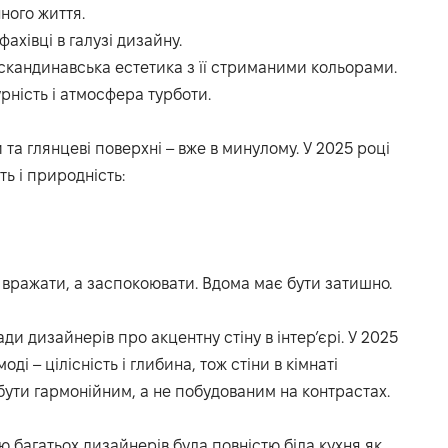
ного життя.
ахівці в галузі дизайну.
 скандинавська естетика з її стриманими кольорами.
рність і атмосфера турботи.
и та глянцеві поверхні – вже в минулому. У 2025 році
ть і природність:
е вражати, а заспокоювати. Вдома має бути затишно.
ди дизайнерів про акцентну стіну в інтер’єрі. У 2025
ді – цілісність і глибина, тож стіни в кімнаті
бути гармонійним, а не побудованим на контрастах.
багатьох дизайнерів була повністю біла кухня як