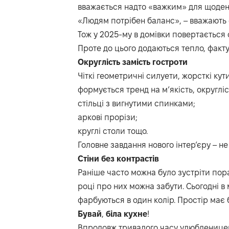
вважається надто «важким» для щоден
«Людям потрібен баланс», – вважають ф
Тож у 2025-му в домівки повертається
Проте до цього додаються тепло, факту
Округлість
замість
гостроти
Чіткі геометричні силуети, жорсткі кут
формується тренд на м’якість, округліс
стільці з вигнутими спинками;
аркові прорізи;
круглі столи тощо.
Головне завдання нового інтер’єру – н
Стіни
без
контрастів
Раніше часто можна було зустріти пора
році про них можна забути. Сьогодні в мо
фарбуються в один колір. Простір має 
Бувай
,
біла
кухне
!
Впродовж тривалого часу улюбленицею 