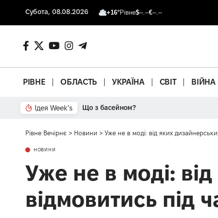
Субота, 08.08.2026
+16°
Рівне
$
--.--
€
--.--
РІВНЕ
ОБЛАСТЬ
УКРАЇНА
СВІТ
ВІЙНА
Ідея Week's
Від паркану до картонки
Рівне Вечірнє
>
Новини
>
Уже не в моді: від яких дизайнерськ
НОВИНИ
Уже не в моді: ві
відмовитись під 