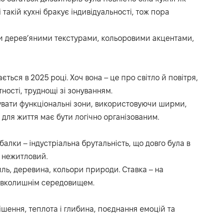
 такій кухні бракує індивідуальності, тож пора
ти дерев’яними текстурами, кольоровими акцентами,
ться в 2025 році. Хоч вона – це про світло й повітря,
тності, труднощі зі зонуванням.
увати функціональні зони, використовуючи ширми,
 для життя має бути логічно організованим.
 балки – індустріальна брутальність, що довго була в
і нежитловий.
тиль, деревина, кольори природи. Ставка – на
 навколишнім середовищем.
рішення, теплота і глибина, поєднання емоцій та