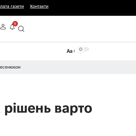
лата газети
Контакти
9
Аа
Несенюком
х рішень варто