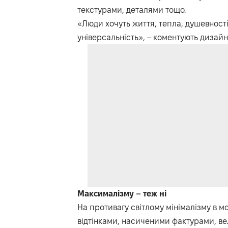
текстурами, деталями тощо.
«Люди хочуть життя, тепла, душевності, 
універсальність», – коментують дизайн
Максималізму
–
теж
ні
На противагу світлому мінімалізму в м
відтінками, насиченими фактурами, вел