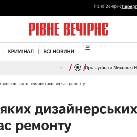
Рівне Вечірнє
Передп
КРИМІНАЛ
ВСІ НОВИНИ
Про футбол з Миколою 
их рішень варто відмовитись під час ремонту
д яких дизайнерськи
час ремонту