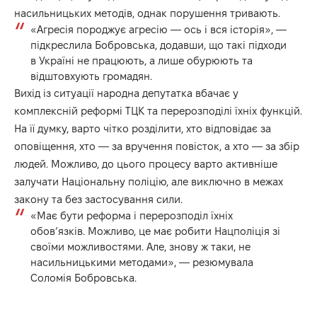
насильницьких методів, однак порушення тривають.
«Агресія породжує агресію — ось і вся історія», —
підкреслила Бобровська, додавши, що такі підходи
в Україні не працюють, а лише обурюють та
відштовхують громадян.
Вихід із ситуації народна депутатка вбачає у
комплексній реформі ТЦК та перерозподілі їхніх функцій.
На її думку, варто чітко розділити, хто відповідає за
оповіщення, хто — за вручення повісток, а хто — за збір
людей. Можливо, до цього процесу варто активніше
залучати Національну поліцію, але виключно в межах
закону та без застосування сили.
«Має бути реформа і перерозподіл їхніх
обов’язків. Можливо, це має робити Нацполіція зі
своїми можливостями. Але, знову ж таки, не
насильницькими методами», — резюмувала
Соломія Бобровська.