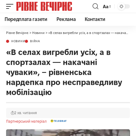
Аа
Передплата газети
Реклама
Контакти
Рівне Вечірнє
>
Новини
>
«В селах вигребли усіх, а в спортзалах — накачані чуваки», – рівненська нардепка про несправедливу мобілізацію
НОВИНИ
ВІЙНА
«В селах вигребли усіх, а в
спортзалах — накачані
чуваки», – рівненська
нардепка про несправедливу
мобілізацію
2 хв. читання
Партнерський матеріал