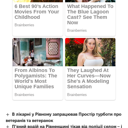
В лікарні у Рівному запрацював Простір турботи про
ветеранів та ветеранок
П’яний водій на Рівненщині тікав від поліції селом – і