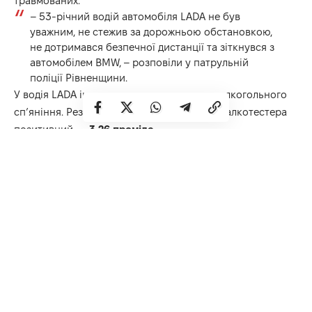
травмованих.
– 53-річний водій автомобіля LADA не був
уважним, не стежив за дорожньою обстановкою,
не дотримався безпечної дистанції та зіткнувся з
автомобілем BMW, – розповіли у патрульній
поліції Рівненщини.
У водія LADA інспектори виявили ознаки алкогольного
сп’яніння. Результат огляду за допомогою алкотестера
позитивний —
3,26 проміле.
На чоловіка склали протоколи, бо не тільки сів за кермо
напідпитку, порушив ПДР і спричинив ДТП, а ще й
взагалі не мав посвідчення водія.