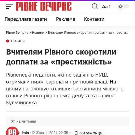
Аа
Передплата газети
Реклама
Контакти
Рівне Вечірнє
>
Новини
>
Вчителям Рівного скоротили доплати за «престижність»
НОВИНИ
Вчителям Рівного скоротили
доплати за «престижність»
Рівненські педагоги, які не задіяні в НУШ,
отримали нижчі зарплати при новій владі. На
цьому наголошує колишня заступниця міського
голови Рівного рівненська депутатка Галина
Кульчинська.
1 хв. читання
admin
12 Жовтня 2021, 22:35