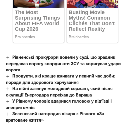
Рівненські прокурори довели у суді, що зрадник
передавав ворогу координати ЗСУ та коригував удари
ворога
Продукти, які краще вживати у певний час доби:
поради для здорового харчування
На війні загинув молодший сержант, який після
окупації Енергодара переїхав до Вараша
У Рівному чоловік вдарився головою у під’їзді і
знепритомнів
Зеленський нагородив лікаря з Рівного «За
врятоване життя»