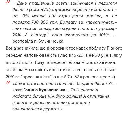
«
День працівників освіти закінчився і педагоги
Рівного (крім НУШ) отримали вересневі зарплати –
на 10% менше ніж отримували раніше, а це
порядка 700-900 грн. Доплату за «престижність»
вчителям ми завжди закладали і платили у розмірі
20%. А сьогодні вона скорочена до 10%
», –
розповіла п.Кульчинська.
Вона зазначила, що в окремих громадах поблизу Рівного
середня наповнюваність класів 15-20, а не 30 учнів, як у
школах міста. Тому попередня влада міста, каже вона,
знайшла можливість виплатити за вересень не тільки
20% за “престижність”, а ще й Ст. 57 (грошова премія).
«
Кажете, не вистачає грошей в бюджеті Рівного?
–
каже
Галина Кульчинська
. –
Та їх сьогодні
набагато більше ніж було раніше! А от питання
їхнього справедливого використання
залишається відкритим
».